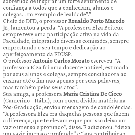
sobretudo de inspirar um forte sentimento de
confiança a todos que a conheciam, alunos e
colegas. Um exemplo de lealdade”.”
Chefe do DFD, o professor
Ronaldo Porto Macedo
Jr.
, lamentou a perda. “A professora Elza Boiteux
sempre teve uma participação ativa na vida da
Faculdade, integrando diversas comissões, sempre
emprestando o seu tempo e dedicação ao
aperfeiçoamento da FDUSP.
O professor
Antonio Carlos Morato
escreveu: “A
professora Elza foi uma docente notável, estimada
por seus alunos e colegas, sempre conciliadora ao
ensinar até o fim não apenas por suas palavras,
mas também pelos seus atos”.
Sua amiga, a professora
Maria Cristina De Cicco
(Camerino - Itália), com quem dividia matéria na
Pós-Graduação, enviou mensagem de condolências.
“A professora Elza era daquelas pessoas que fazem
a diferença, que te elevam e que por isso deixa um
vazio imenso e profundo”, disse. E adicionou: “deixa
um vazio imenso e profundo” e “sua contribuição