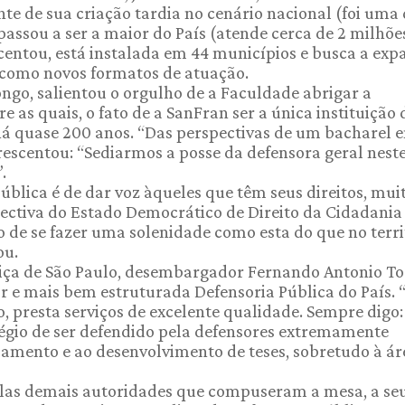
e de sua criação tardia no cenário nacional (foi uma
passou a ser a maior do País (atende cerca de 2 milhõe
scentou, está instalada em 44 municípios e busca a ex
 como novos formatos de atuação.
ngo, salientou o orgulho de a Faculdade abrigar a
 as quais, o fato de a SanFran ser a única instituição 
o há quase 200 anos. “Das perspectivas de um bacharel 
 acrescentou: “Sediarmos a posse da defensora geral nest
.
ública é de dar voz àqueles que têm seus direitos, mui
spectiva do Estado Democrático de Direito da Cidadania
 de se fazer uma solenidade como esta do que no terri
ou.
stiça de São Paulo, desembargador Fernando Antonio To
or e mais bem estruturada Defensoria Pública do País.
presta serviços de excelente qualidade. Sempre digo: ‘
légio de ser defendido pela defensores extremamente
çoamento e ao desenvolvimento de teses, sobretudo à ár
las demais autoridades que compuseram a mesa, a seu