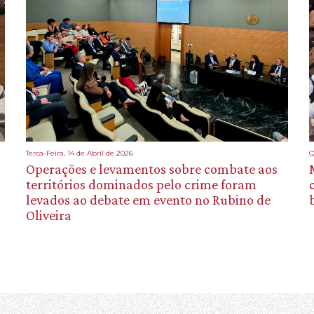
Terca-Feira, 14 de Abril de 2026
Q
Operações e levamentos sobre combate aos
territórios dominados pelo crime foram
levados ao debate em evento no Rubino de
Oliveira