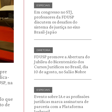
ESPECIAIS
Em congresso no STJ,
professores da FDUSP
discutem os desafios do
sistema de justiça no eixo
Brasil-Japão
DIRETORIA
FDUSP promove a Abertura do
Jubileu do Bicentenário dos
Cursos Jurídicos no Brasil, dia
mpre
10 de agosto, no Salão Nobre
lica-
USP, na
ESPECIAIS
Evento sobre IA e as profissões
ulo que
jurídicas marca assinatura de
to de
parceria com a Plataforma
Jusbrasil