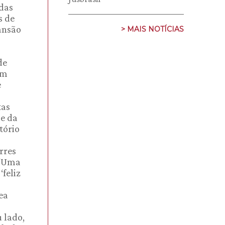
 das
s de
pansão
> MAIS NOTÍCIAS
de
em
e
tas
 e da
tório
rres
 “Uma
feliz
ea
 lado,