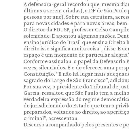
A defensora-geral recordou que, mesmo diant
últimas a serem criadas), a DF de São Paulo 
pessoas por ano). Sobre sua estrutura, acre
para novas cidades e para novas áreas, bem
O diretor da FDUSP, professor Celso Campilo
solenidade. E apontou algumas razões. Dentre
ensino jurídico do Brasil que ensina Direit
direito isso significa muita coisa”, disse. E
espaço é um momento de particular alegria”
Conforme assinalou, o papel da Defensoria P
vezes, silenciados. É o de oferecer uma per
Constituição. “E não há lugar mais adequado
sagrado do Largo de São Francisco”, adicion
Por sua vez, o presidente do Tribunal de Ju
Garcia, ressaltou que São Paulo tem a melh
verdadeira expressão do regime democrático, 
do jurisdicionado do Estado que tem o privi
preparados, voltados ao direito, ao aperfei
criminal”, acrescentou.
Discurso acompanhado pelos presentes e pe