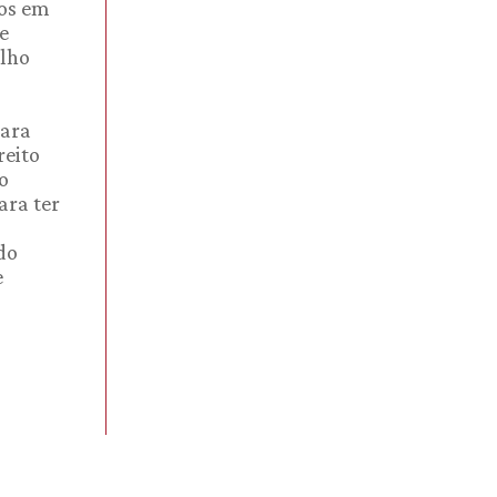
tos em
e
alho
Para
reito
o
ara ter
ado
e