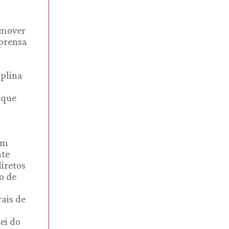
omover
mprensa
iplina
 que
em
nte
iretos
o de
rais de
ei do