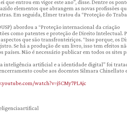
ei que entrou em vigor este ano”, disse. Dentre os pon
 trazido elementos que abrangem as novas profissões qu
utras. Em seguida, Elmer tratou da “Proteção do Trab
DUSP) abordou a “Proteção internacional da criação
stões como patentes e proteção de Direito Intelectual. 
aspectos que são transfronteiriços. “Isso porque, os Di
istro. Se há a produção de um livro, isso tem efeitos nã
s países. Não é necessário publicar em todos os sites p
 inteligência artificial e a identidade digital” foi trat
 encerramento coube aos docentes Silmara Chinellato 
w.youtube.com/watch?v=j5CMy7PLAjc
ligenciaartifical