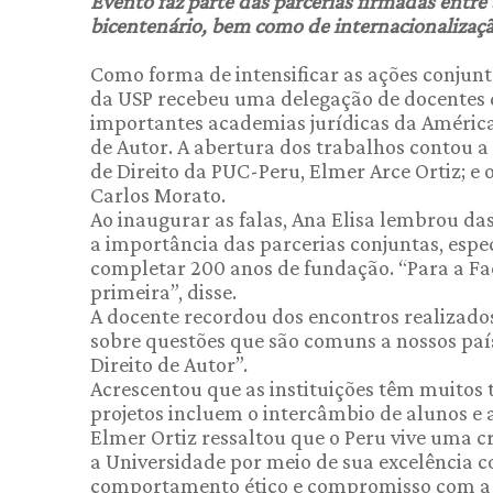
Evento faz parte das parcerias firmadas entre 
bicentenário, bem como de internacionalizaç
Como forma de intensificar as ações conjunt
da USP recebeu uma delegação de docentes 
importantes academias jurídicas da América 
de Autor. A abertura dos trabalhos contou a
de Direito da PUC-Peru, Elmer Arce Ortiz; e 
Carlos Morato.
Ao inaugurar as falas, Ana Elisa lembrou das
a importância das parcerias conjuntas, esp
completar 200 anos de fundação. “Para a Fa
primeira”, disse.
A docente recordou dos encontros realizad
sobre questões que são comuns a nossos país
Direito de Autor”.
Acrescentou que as instituições têm muitos t
projetos incluem o intercâmbio de alunos e 
Elmer Ortiz ressaltou que o Peru vive uma cr
a Universidade por meio de sua excelência c
comportamento ético e compromisso com a 