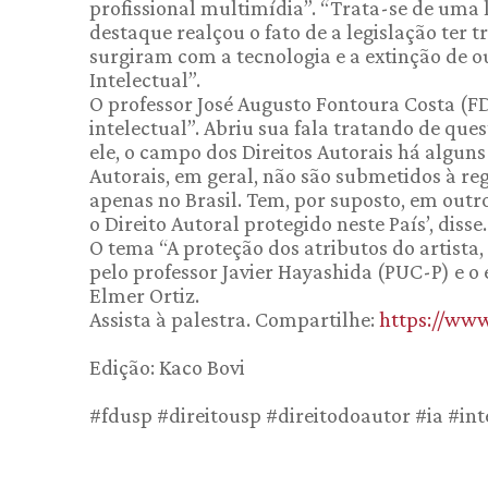
profissional multimídia”. “Trata-se de uma l
destaque realçou o fato de a legislação ter
surgiram com a tecnologia e a extinção de o
Intelectual”.
O professor José Augusto Fontoura Costa (F
intelectual”. Abriu sua fala tratando de que
ele, o campo dos Direitos Autorais há alguns 
Autorais, em geral, não são submetidos à reg
apenas no Brasil. Tem, por suposto, em outro
o Direito Autoral protegido neste País’, disse.
O tema “A proteção dos atributos do artista, a
pelo professor Javier Hayashida (PUC-P) e o
Elmer Ortiz.
Assista à palestra. Compartilhe:
https://ww
Edição: Kaco Bovi
#fdusp #direitousp #direitodoautor #ia #inte