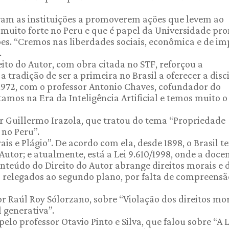
evam as instituições a promoverem ações que levem ao
a muito forte no Peru e que é papel da Universidade pr
ões. “Cremos nas liberdades sociais, econômica e de i
.
ito do Autor, com obra citada no STF, reforçou a
tradição de ser a primeira no Brasil a oferecer a disc
1972, com o professor Antonio Chaves, cofundador do
tamos na Era da Inteligência Artificial e temos muito o
r Guillermo Irazola, que tratou do tema “Propriedade
 no Peru”.
ais e Plágio”. De acordo com ela, desde 1898, o Brasil t
Autor; e atualmente, está a Lei 9.610/1998, onde a doce
teúdo do Direito do Autor abrange direitos morais e d
s relegados ao segundo plano, por falta de compreensã
r Raúl Roy Sólorzano, sobre “Violação dos direitos mo
l generativa”.
lo professor Otavio Pinto e Silva, que falou sobre “A L