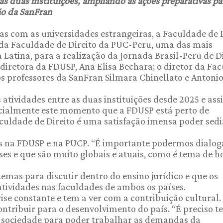
as duas instituições, ampliando as ações preparativas pa
ão da SanFran
as com as universidades estrangeiras, a Faculdade de 
da Faculdade de Direito da PUC-Peru, uma das mais
Latina, para a realização da Jornada Brasil-Peru de D
 diretora da FDUSP, Ana Elisa Bechara; o diretor da Fa
os professores da SanFran Silmara Chinellato e Antoni
 atividades entre as duas instituições desde 2025 e ass
ecialmente este momento que a FDUSP está perto de
culdade de Direito é uma satisfação imensa poder sedi
os na FDUSP e na PUCP. “É importante podermos dialog
es e que são muito globais e atuais, como é tema de ho
emas para discutir dentro do ensino jurídico e que os
atividades nas faculdades de ambos os países.
ise constante e tem a ver com a contribuição cultural.
ontribuir para o desenvolvimento do país. “É preciso t
sociedade para poder trabalhar as demandas da