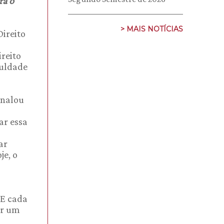
ra o
> MAIS NOTÍCIAS
Direito
ireito
culdade
o
inalou
ar essa
ar
je, o
 E cada
er um