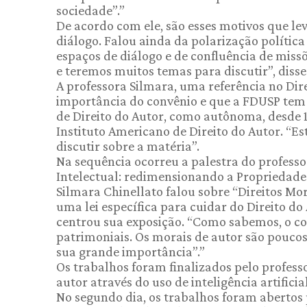
sociedade”.”
De acordo com ele, são esses motivos que l
diálogo. Falou ainda da polarização polític
espaços de diálogo e de confluência de miss
e teremos muitos temas para discutir”, disse
A professora Silmara, uma referência no Dire
importância do convênio e que a FDUSP tem a 
de Direito do Autor, como autônoma, desde 
Instituto Americano de Direito do Autor. “Es
discutir sobre a matéria”.
Na sequência ocorreu a palestra do professo
Intelectual: redimensionando a Propriedade
Silmara Chinellato falou sobre “Direitos Mor
uma lei específica para cuidar do Direito do 
centrou sua exposição. “Como sabemos, o con
patrimoniais. Os morais de autor são pouco
sua grande importância”.”
Os trabalhos foram finalizados pelo professo
autor através do uso de inteligência artificia
No segundo dia, os trabalhos foram abertos pe