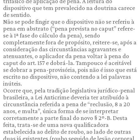
trifásico de aplicação de pena. A leitura do
dispositivo que tem prevalecido na doutrina carece
de sentido.
Não se pode fingir que o dispositivo não se referiu à
pena em abstrato (“pena prevista no caput” refere-
se à 1ª fase do cálculo da pena), sendo
completamente fora de propósito, reitere-se, após a
consideração das circunstâncias agravantes e
atenuantes, o aplicador da pena voltar à pena do
caput do art. 157 e dobrá-la. Tampouco é aceitável
se dobrar a pena-provisória, pois não é isso que está
escrito no dispositivo, não contendo a lei palavras
inúteis.
Ocorre que, pela tradição legislativa jurídico-penal
brasileira, a Lei Anticrime deveria ter atribuído à
circunstância referida a pena de “reclusão, 8 a 20
anos, e multa”, única forma de se interpretar
corretamente a parte final do novo § 2º-B. Desta
feita, trata-se de uma nova qualificadora
estabelecida ao delito de roubo, ao lado de outras
duas já existentes (roubo seguido de lesão corporal