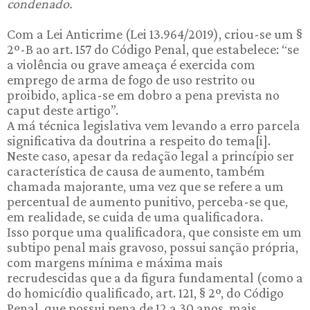
condenado.
Com a Lei Anticrime (Lei 13.964/2019), criou-se um §
2º-B ao art. 157 do Código Penal, que estabelece: “se
a violência ou grave ameaça é exercida com
emprego de arma de fogo de uso restrito ou
proibido, aplica-se em dobro a pena prevista no
caput deste artigo”.
A má técnica legislativa vem levando a erro parcela
significativa da doutrina a respeito do tema[i].
Neste caso, apesar da redação legal a princípio ser
característica de causa de aumento, também
chamada majorante, uma vez que se refere a um
percentual de aumento punitivo, perceba-se que,
em realidade, se cuida de uma qualificadora.
Isso porque uma qualificadora, que consiste em um
subtipo penal mais gravoso, possui sanção própria,
com margens mínima e máxima mais
recrudescidas que a da figura fundamental (como a
do homicídio qualificado, art. 121, § 2º, do Código
Penal, que possui pena de 12 a 30 anos, mais