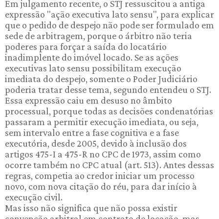
Em julgamento recente, o STJ ressuscitou a antiga
expressão "ação executiva lato sensu", para explicar
que o pedido de despejo não pode ser formulado em
sede de arbitragem, porque o árbitro não teria
poderes para forçar a saída do locatário
inadimplente do imóvel locado. Se as ações
executivas lato sensu possibilitam execução
imediata do despejo, somente o Poder Judiciário
poderia tratar desse tema, segundo entendeu o STJ.
Essa expressão caiu em desuso no âmbito
processual, porque todas as decisões condenatórias
passaram a permitir execução imediata, ou seja,
sem intervalo entre a fase cognitiva e a fase
executória, desde 2005, devido à inclusão dos
artigos 475-I a 475-R no CPC de 1973, assim como
ocorre também no CPC atual (art. 513). Antes dessas
regras, competia ao credor iniciar um processo
novo, com nova citação do réu, para dar início à
execução civil.
Mas isso não significa que não possa existir
convenção arbitral em contrato de locação, mas