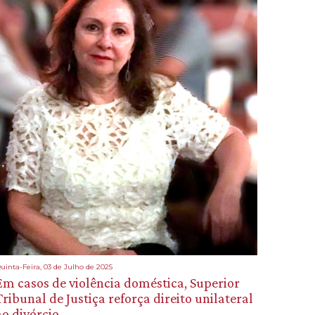
uinta-Feira, 03 de Julho de 2025
Em casos de violência doméstica, Superior
Tribunal de Justiça reforça direito unilateral
ao divórcio