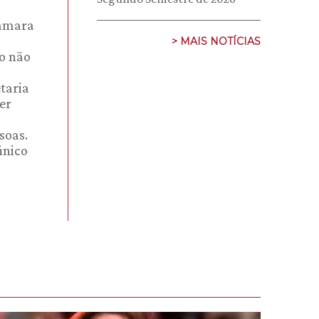
Câmara
> MAIS NOTÍCIAS
ão não
taria
er
soas.
único