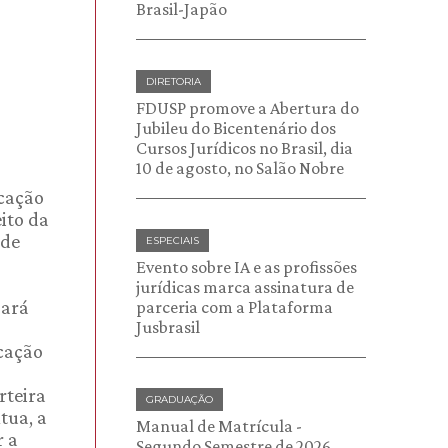
Brasil-Japão
DIRETORIA
FDUSP promove a Abertura do
Jubileu do Bicentenário dos
Cursos Jurídicos no Brasil, dia
10 de agosto, no Salão Nobre
icação
ito da
 de
ESPECIAIS
Evento sobre IA e as profissões
jurídicas marca assinatura de
sará
parceria com a Plataforma
Jusbrasil
icação
rteira
GRADUAÇÃO
tua, a
Manual de Matrícula -
r a
Segundo Semestre de 2026