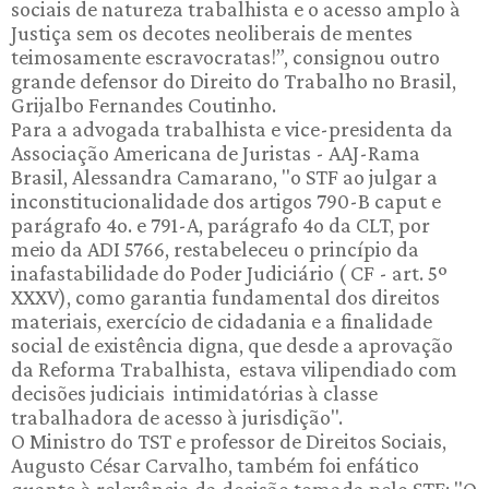
sociais de natureza trabalhista e o acesso amplo à
Justiça sem os decotes neoliberais de mentes
teimosamente escravocratas!”, consignou outro
grande defensor do Direito do Trabalho no Brasil,
Grijalbo Fernandes Coutinho.
Para a advogada trabalhista e vice-presidenta da
Associação Americana de Juristas - AAJ-Rama
Brasil, Alessandra Camarano, "o STF ao julgar a
inconstitucionalidade dos artigos 790-B caput e
parágrafo 4o. e 791-A, parágrafo 4o da CLT, por
meio da ADI 5766, restabeleceu o princípio da
inafastabilidade do Poder Judiciário ( CF - art. 5º
XXXV), como garantia fundamental dos direitos
materiais, exercício de cidadania e a finalidade
social de existência digna, que desde a aprovação
da Reforma Trabalhista, estava vilipendiado com
decisões judiciais intimidatórias à classe
trabalhadora de acesso à jurisdição".
O Ministro do TST e professor de Direitos Sociais,
Augusto César Carvalho, também foi enfático
quanto à relevância da decisão tomada pelo STF: "O