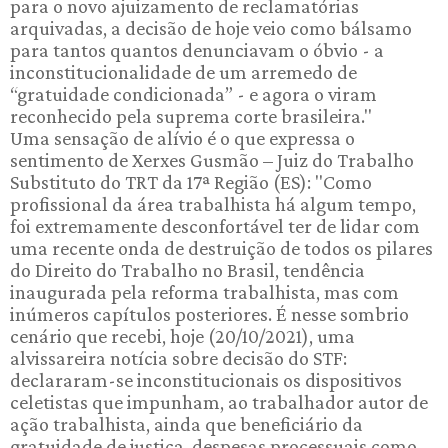
para o novo ajuizamento de reclamatórias
arquivadas, a decisão de hoje veio como bálsamo
para tantos quantos denunciavam o óbvio - a
inconstitucionalidade de um arremedo de
“gratuidade condicionada” - e agora o viram
reconhecido pela suprema corte brasileira."
Uma sensação de alívio é o que expressa o
sentimento de Xerxes Gusmão – Juiz do Trabalho
Substituto do TRT da 17ª Região (ES): "Como
profissional da área trabalhista há algum tempo,
foi extremamente desconfortável ter de lidar com
uma recente onda de destruição de todos os pilares
do Direito do Trabalho no Brasil, tendência
inaugurada pela reforma trabalhista, mas com
inúmeros capítulos posteriores. É nesse sombrio
cenário que recebi, hoje (20/10/2021), uma
alvissareira notícia sobre decisão do STF:
declararam-se inconstitucionais os dispositivos
celetistas que impunham, ao trabalhador autor de
ação trabalhista, ainda que beneficiário da
gratuidade de justiça, despesas processuais como