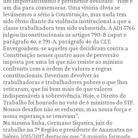
um importantíssimo e pertinente desabafo: “Hoje é
um dia para comemorar. Uma vitória óbvia se
levássemos a sério à Constituição, mas nada tem
sido óbvio diante da violência institucional a que a
classe trabalhadora tem sido submetida. A ADI 5766
julgou inconstitucionais os artigos 790-B caput e
parágrafo 4o. e 791-A, parágrafo 4o da CLT.
Envergonhem-se aqueles que decidiram contra a
Constituição nesses quatro anos de perversão
imposta por uma lei que não resiste ao mínimo
confronto com a ordem de valores e regras
constitucionais. Deveriam devolver às
trabalhadoras e trabalhadores pobres o que lhes
retiraram, que foi bem mais do que valores
indispensáveis à sobrevivência. Hoje, o Direito do
Trabalho foi honrado no voto de 6 ministros do STF.
Nossos desafios não se reduzem, mas nossa força e
nossa esperança se renovam”.
Na mesma linha, Germano Siqueira, juiz do
trabalho na 7ª Região e presidente de Anamatra no
biênio 2015/2017 destacou que “A maioria formada