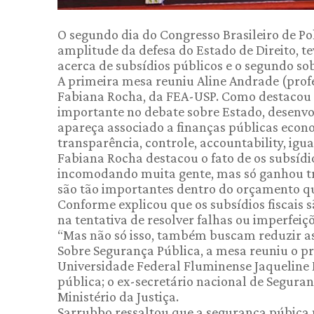
O segundo dia do Congresso Brasileiro de Polí
amplitude da defesa do Estado de Direito, te
acerca de subsídios públicos e o segundo so
A primeira mesa reuniu Aline Andrade (prof
Fabiana Rocha, da FEA-USP. Como destacou A
importante no debate sobre Estado, desenvol
apareça associado a finanças públicas econo
transparência, controle, accountability, igua
Fabiana Rocha destacou o fato de os subsíd
incomodando muita gente, mas só ganhou tra
são tão importantes dentro do orçamento qua
Conforme explicou que os subsídios fiscais s
na tentativa de resolver falhas ou imperfei
“Mas não só isso, também buscam reduzir as 
Sobre Segurança Pública, a mesa reuniu o pr
Universidade Federal Fluminense Jaqueline 
pública; o ex-secretário nacional de Seguran
Ministério da Justiça.
Sarrubbo ressaltou que a segurança púbica n