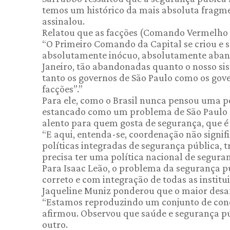
temos um histórico da mais absoluta fragmen
assinalou.
Relatou que as facções (Comando Vermelho 
“O Primeiro Comando da Capital se criou e s
absolutamente inócuo, absolutamente aband
Janeiro, tão abandonadas quanto o nosso sis
tanto os governos de São Paulo como os gove
facções”.”
Para ele, como o Brasil nunca pensou uma po
estancado como um problema de São Paulo e
alento para quem gosta de segurança, que é
“E aqui, entenda-se, coordenação não signif
políticas integradas de segurança pública,
precisa ter uma política nacional de seguran
Para Isaac Leão, o problema da segurança pú
correto e com integração de todas as instit
Jaqueline Muniz ponderou que o maior desa
“Estamos reproduzindo um conjunto de conc
afirmou. Observou que saúde e segurança púb
outro.