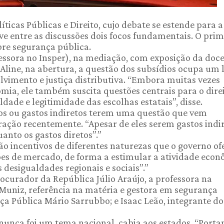
ticas Públicas e Direito, cujo debate se estende para a
ve entre as discussões dois focos fundamentais. O prim
bre segurança pública.
essora no Insper), na mediação, com exposição da doc
line, na abertura, a questão dos subsídios ocupa um 
vimento e justiça distributiva. “Embora muitas vezes
mia, ele também suscita questões centrais para o direi
ldade e legitimidade das escolhas estatais”, disse.
ios ou gastos indiretos terem uma questão que vem
ção recentemente. “Apesar de eles serem gastos indir
nto os gastos diretos”.”
ão incentivos de diferentes naturezas que o governo of
ções de mercado, de forma a estimular a atividade econ
desigualdades regionais e sociais”.”
ocurador da República Júlio Araújo, a professora na
Muniz, referência na matéria e gestora em segurança
ça Pública Mário Sarrubbo; e Isaac Leão, integrante do
unca foi um tema nacional, cabia aos estados. “Porta