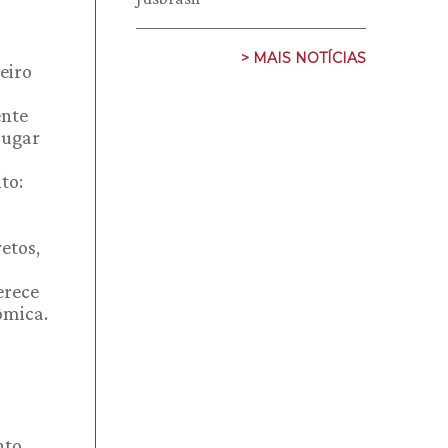
> MAIS NOTÍCIAS
eiro
ente
lugar
to:
etos,
erece
ômica.
nto,