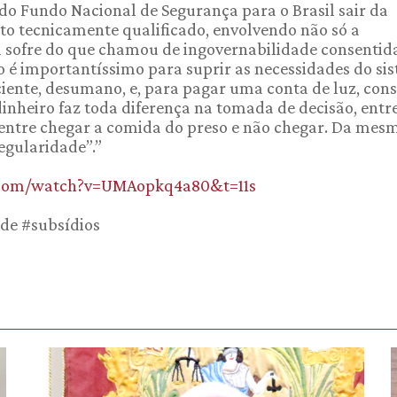
 do Fundo Nacional de Segurança para o Brasil sair da
o tecnicamente qualificado, envolvendo não só a
il sofre do que chamou de ingovernabilidade consentid
o é importantíssimo para suprir as necessidades do si
ficiente, desumano, e, para pagar uma conta de luz, con
dinheiro faz toda diferença na tomada de decisão, entr
, entre chegar a comida do preso e não chegar. Da mes
regularidade”.”
.com/watch?v=UMAopkq4a80&t=11s
de #subsídios