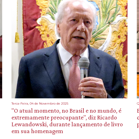
Terca-Feira, 04 de Novembro de 2025
Q
"O atual momento, no Brasil e no mundo, é
extremamente preocupante", diz Ricardo
Lewandowski, durante lançamento de livro
em sua homenagem