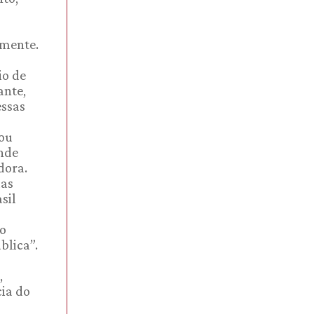
amente.
io de
ante,
essas
cou
nde
dora.
das
sil
co
blica”.
,
cia do