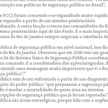
tação nas políticas de segurança pública no Brasil”,
e PCC) foram crescendo e se expandindo muito rapid
e expandiu a partir de um sistema penitenciário
onado. A outra facção cresceu nas comunidades do R
tema penitenciário aqui de São Paulo. E o mais import
rnos do Rio de Janeiro sempre negaram a existência d
lítica de segurança pública em nível nacional, isso fi
 de Rio de Janeiro. Observou que em 2018 veio um gra
 a lei do Sistema Único de Segurança Pública coordena
ica comando. É a coordenadora das ações integradas, 
 trazendo uma mensagem muito importante que é: o Bra
ça pública”.”
blica tem de ser enfrentado a partir de um diagnósti
uições do poder público “que perpassam a segurança pú
fio é mudar a mentalidade de quem atua no sistema.
epções de segurança pública que já foram reputadas”
lica são áreas estratégicas, porque lida com a urgên