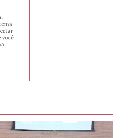
a.
stema
sertar
e você
ma