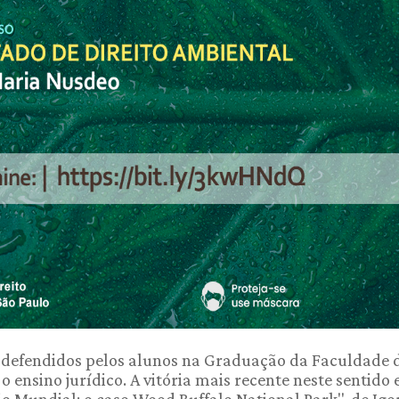
 defendidos pelos alunos na Graduação da Faculdade 
 ensino jurídico. A vitória mais recente neste sentido 
o Mundial: o caso Wood Buffalo National Park", de Igo