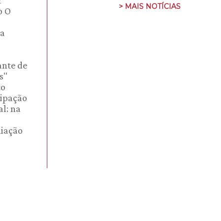
> MAIS NOTÍCIAS
o O
na
ante de
s"
to
cipação
l: na
miação