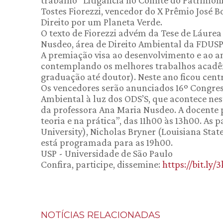
Tostes Fiorezzi, vencedor do X Prêmio José B
Direito por um Planeta Verde.
O texto de Fiorezzi advém da Tese de Láurea
Nusdeo, área de Direito Ambiental da FDUSP
A premiação visa ao desenvolvimento e ao 
contemplando os melhores trabalhos acadêmi
graduação até doutor). Neste ano ficou cen
Os vencedores serão anunciados 16º Congress
Ambiental à luz dos ODS’S, que acontece nest
da professora Ana Maria Nusdeo. A docente p
teoria e na prática”, das 11h00 às 13h00. As 
University), Nicholas Bryner (Louisiana Stat
está programada para as 19h00.
USP - Universidade de São Paulo
Confira, participe, dissemine:
https://bit.l
NOTÍCIAS RELACIONADAS