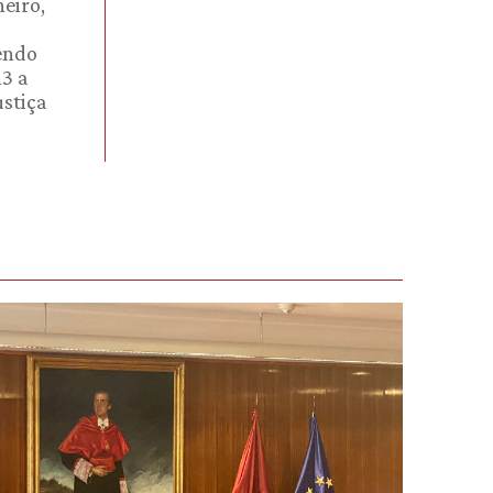
eiro,
cendo
13 a
ustiça