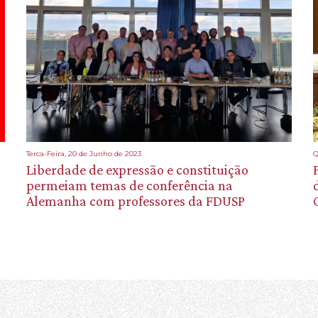
Terca-Feira, 20 de Junho de 2023
Q
Liberdade de expressão e constituição
permeiam temas de conferência na
Alemanha com professores da FDUSP