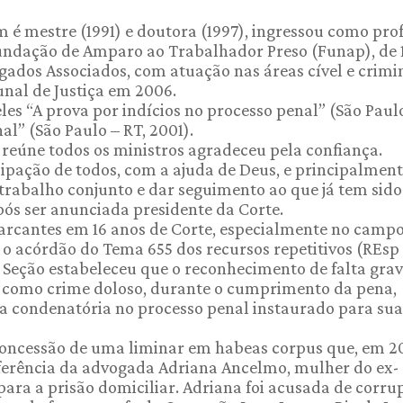
 mestre (1991) e doutora (1997), ingressou como pro
Fundação de Amparo ao Trabalhador Preso (Funap), de 
gados Associados, com atuação nas áreas cível e crimin
unal de Justiça em 2006.
eles “A prova por indícios no processo penal” (São Paul
nal” (São Paulo – RT, 2001).
e reúne todos os ministros agradeceu pela confiança.
cipação de todos, com a ajuda de Deus, e principalmen
trabalho conjunto e dar seguimento ao que já tem sido 
após ser anunciada presidente da Corte.
marcantes em 16 anos de Corte, especialmente no camp
u o acórdão do Tema 655 dos recursos repetitivos (REsp
ira Seção estabeleceu que o reconhecimento de falta gra
o como crime doloso, durante o cumprimento da pena,
ça condenatória no processo penal instaurado para sua
concessão de uma liminar em habeas corpus que, em 20
ferência da advogada Adriana Ancelmo, mulher do ex-
para a prisão domiciliar. Adriana foi acusada de corru