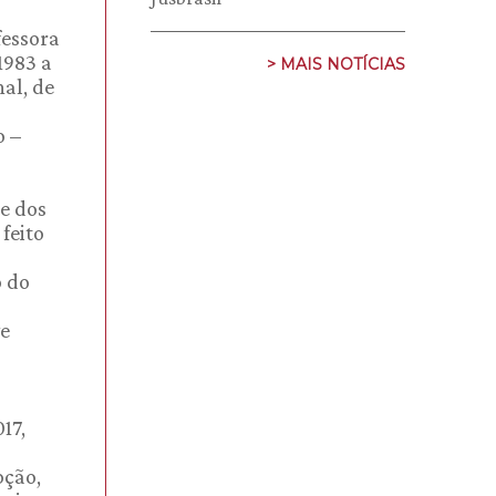
fessora
1983 a
> MAIS NOTÍCIAS
al, de
o –
te dos
feito
o do
ve
17,
pção,