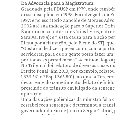
Da Advocacia para a Magistratura
Graduada pela FDUSP em 1979, onde também é
dessa disciplina em 1998. Foi advogada da 
1987; e no escritório Zanoide de Moraes Advo
2002 até sua indicação para o Superior Trib
É autora ou coautora de vários livros, entre 
Saraiva, 1994); e “Justa causa para a ação pe
Eleita por aclamação, pelo Pleno do STJ, qu
“Gostaria de dizer que eu conto com a parti
servidores, para que a gente possa fazer um 
por todas as presidências”, acentuou, logo 
No Tribunal foi relatora de diversos casos 
Direito Penal. Em 2013, por exemplo, relato
1.333.561 e REsp 1.365.801), no qual a Terce
decorrente do cometimento de fato definid
prescinde do trânsito em julgado da senten
apuração.
Uma das ações polêmicas da ministra foi a 
restabeleceu sentença e determinou a trans
governador do Rio de Janeiro Sérgio Cabral, 