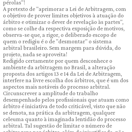
pérolas"!
A pretexto de "aprimorar a Lei de Arbitragem, com
o objetivo de prover limites objetivos à atuação do
árbitro e otimizar o dever de revelação às partes",
como se colhe da respectiva exposição de motivos,
observa-se que, a rigor, o deliberado escopo de
quem o redigiu é o de "desmontar" o sistema
arbitral brasileiro. Sem margem para dúvida, do
projeto, nada se aproveita!
Redigido certamente por quem desconhece o
ambiente da arbitragem no Brasil, a alteração
proposta dos artigos 13 e 14 da Lei de Arbitragem,
interfere na livre escolha dos árbitros, que é um dos
aspectos mais notáveis do processo arbitral.
Circunscrever a amplitude do trabalho
desempenhado pelos profissionais que atuam como
árbitro é iniciativa de todo criticável, visto que não
se denota, na prática da arbitragem, qualquer
celeuma quanto à imaginada lentidão do processo
arbitral. Tal sugestão de limitar o número de
arbitragens por árbitro, além de injustificada, não