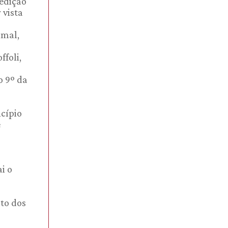
 edição
 vista
imal,
ffoli,
o 9º da
ncípio
e
i o
ito dos