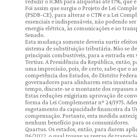
reduzir o ICMS para alíquotas até 17%, que é
Foi assim que surgiu o Projeto de Lei Compl
(PSDB-CE), para alterar o CTN e a Lei Compl
essenciais e indispensáveis, não podendo ser
energia elétrica, às comunicações e ao trans
Senado.
Esta mudança somente deveria surtir efeito
sistema de substituição tributária. Não se d
principais combustíveis, para a entrada em 
Tertius. A Presidência da República, então, 
uma imprecisão, pois, de certo, sabe que o art
competência dos Estados, do Distrito Federa
governadores para alinharem esta inusitada
tempo, discute-se o montante dos repasses a
Estas reduções exigiriam aprovação de conv
forma da Lei Complementar nº 24/1975. Adem
esgotamento da capacidade financeira da Un
compensação. Portanto, esta medida antecipat
nenhum benefício para os consumidores.
Quartus. Os estados, então, para darem apli
116/2022, o qual trouxe as regras de transiç