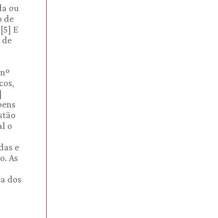
da ou
o de
[5] E
 de
 nº
cos,
]
bens
stão
l o
das e
o. As
ua dos