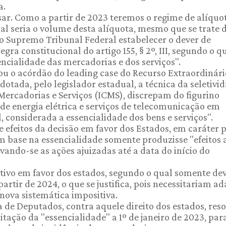
a.
ésar. Como a partir de 2023 teremos o regime de alíquo
al seria o volume desta alíquota, mesmo que se trate 
ao Supremo Tribunal Federal estabelecer o dever de
ra constitucional do artigo 155, § 2º, III, segundo o q
encialidade das mercadorias e dos serviços".
ou o acórdão do leading case do Recurso Extraordinári
dotada, pelo legislador estadual, a técnica da seletivi
Mercadorias e Serviços (ICMS), discrepam do figurino
 de energia elétrica e serviços de telecomunicação em
 considerada a essencialidade dos bens e serviços".
efeitos da decisão em favor dos Estados, em caráter 
m base na essencialidade somente produzisse "efeitos 
lvando-se as ações ajuizadas até a data do início do
jetivo em favor dos estados, segundo o qual somente d
artir de 2024, o que se justifica, pois necessitariam a
nova sistemática impositiva.
de Deputados, contra aquele direito dos estados, reso
itação da "essencialidade" a 1º de janeiro de 2023, par