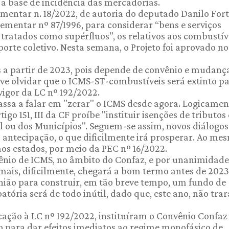
 a base de incidência das mercadorias.
ementar n. 18/2022, de autoria do deputado Danilo For
ementar nº 87/1996, para considerar “bens e serviços
 tratados como supérfluos”, os relativos aos combustíve
porte coletivo. Nesta semana, o Projeto foi aprovado no
s a partir de 2023, pois depende de convênio e mudanç
eve olvidar que o ICMS-ST-combustíveis será extinto pa
vigor da LC nº 192/2022.
passa a falar em "zerar" o ICMS desde agora. Logicamen
igo 151, III da CF proíbe "instituir isenções de tributos
l ou dos Municípios". Seguem-se assim, novos diálogos
 antecipação, o que dificilmente irá prosperar. Ao me
os estados, por meio da PEC nº 16/2022.
ênio de ICMS, no âmbito do Confaz, e por unanimidade
ais, dificilmente, chegará a bom termo antes de 2023
ião para construir, em tão breve tempo, um fundo de
ória será de todo inútil, dado que, este ano, não trar
cação à LC nº 192/2022, instituíram o Convênio Confaz
ão para dar efeitos imediatos ao regime monofásico de