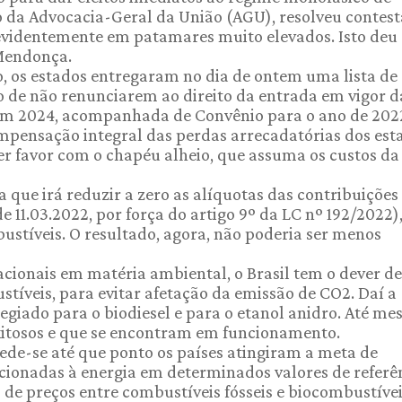
o da Advocacia-Geral da União (AGU), resolveu contest
videntemente em patamares muito elevados. Isto deu 
 Mendonça.
o, os estados entregaram no dia de ontem uma lista de
o de não renunciarem ao direito da entrada em vigor d
 em 2024, acompanhada de Convênio para o ano de 202
ompensação integral das perdas arrecadatórias dos est
zer favor com o chapéu alheio, que assuma os custos da
 que irá reduzir a zero as alíquotas das contribuições 
e 11.03.2022, por força do artigo 9º da LC nº 192/2022)
stíveis. O resultado, agora, não poderia ser menos
cionais em matéria ambiental, o Brasil tem o dever de
stíveis, para evitar afetação da emissão de CO2. Daí a
giado para o biodiesel e para o etanol anidro. Até m
itosos e que se encontram em funcionamento.
ede-se até que ponto os países atingiram a meta de
acionadas à energia em determinados valores de referê
o de preços entre combustíveis fósseis e biocombustíve