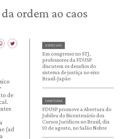
 da ordem ao caos
ESPECIAIS
Em congresso no STJ,
professores da FDUSP
discutem os desafios do
sistema de justiça no eixo
Brasil-Japão
sico
º
nto de
cal.
DIRETORIA
entes
FDUSP promove a Abertura do
Jubileu do Bicentenário dos
Cursos Jurídicos no Brasil, dia
a
10 de agosto, no Salão Nobre
me (ad
ca