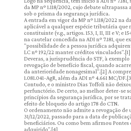
Logo na sequência, tem início a ADI nº 7.181,
da MP nº 1.118/2002, cujo debate ultrapassa 
sob o prisma da segurança jurídica.
A entrada em vigor da MP nº 1.118/2022 na d
aplicável a qualquer espécie tributária que
constituinte (v.g., artigos. 153, I, II, III e V; 
na cautelar concedida na ADI nº 7.181, que exi
"possibilidade de a pessoa jurídica adquiren
LC nº 192/22 manter créditos vinculados".[1]
Deveras, a jurisprudência do STF, à exemplo 
revogação de benefício fiscal, quando acarre
da anterioridade nonagesimal".[2] A compre
1.081.041-AgR, além da ADI nº 4.661 MC/DF.[3
Contudo, e o ministro Dias Toffoli não deixo
perfunctório. De certo, ao melhor deter-se s
princípios da segurança jurídica, por se trat
efeito de bloqueio do artigo 178 do CTN.
O ordenamento não admite a revogação de um
31/12/2022, passado para a data de publicaçã
beneficiários. Ou como bem afirmou Pontes d
adquirido".[4]