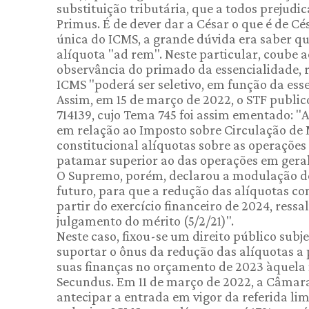
substituição tributária, que a todos prejudic
Primus. É de dever dar a César o que é de C
única do ICMS, a grande dúvida era saber qu
alíquota "ad rem". Neste particular, coube 
observância do primado da essencialidade, reg
ICMS "poderá ser seletivo, em função da ess
Assim, em 15 de março de 2022, o STF public
714139, cujo Tema 745 foi assim ementado: "A
em relação ao Imposto sobre Circulação de 
constitucional alíquotas sobre as operações
patamar superior ao das operações em geral,
O Supremo, porém, declarou a modulação de 
futuro, para que a redução das alíquotas co
partir do exercício financeiro de 2024, ressa
julgamento do mérito (5/2/21)".
Neste caso, fixou-se um direito público sub
suportar o ônus da redução das alíquotas a p
suas finanças no orçamento de 2023 àquela 
Secundus. Em 11 de março de 2022, a Câmara 
antecipar a entrada em vigor da referida lim