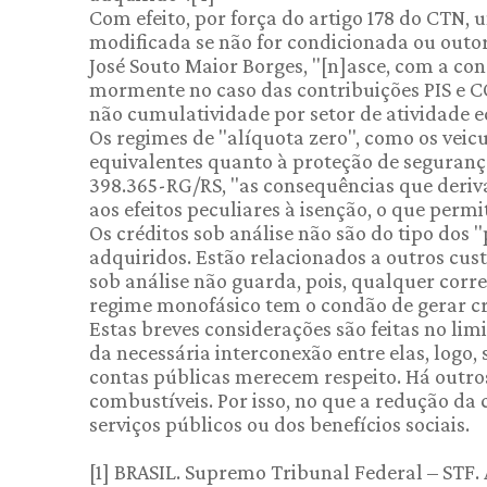
Com efeito, por força do artigo 178 do CTN,
modificada se não for condicionada ou outo
José Souto Maior Borges, "[n]asce, com a conc
mormente no caso das contribuições PIS e CO
não cumulatividade por setor de atividade 
Os regimes de "alíquota zero", como os veicu
equivalentes quanto à proteção de segurança
398.365-RG/RS, "as consequências que deriv
aos efeitos peculiares à isenção, o que per
Os créditos sob análise não são do tipo dos 
adquiridos. Estão relacionados a outros cus
sob análise não guarda, pois, qualquer corr
regime monofásico tem o condão de gerar cré
Estas breves considerações são feitas no lim
da necessária interconexão entre elas, logo,
contas públicas merecem respeito. Há outro
combustíveis. Por isso, no que a redução da 
serviços públicos ou dos benefícios sociais.
[1] BRASIL. Supremo Tribunal Federal – STF. A