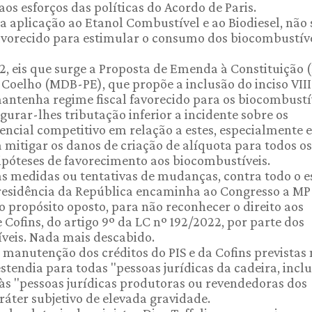
 aos esforços das políticas do Acordo de Paris.
a aplicação ao Etanol Combustível e ao Biodiesel, não 
avorecido para estimular o consumo dos biocombustíve
22, eis que surge a Proposta de Emenda à Constituição 
Coelho (MDB-PE), que propõe a inclusão do inciso VIII 
mantenha regime fiscal favorecido para os biocombustí
urar-lhes tributação inferior a incidente sobre os
rencial competitivo em relação a estes, especialmente
a mitigar os danos de criação de alíquota para todos os
ipóteses de favorecimento aos biocombustíveis.
as medidas ou tentativas de mudanças, contra todo o e
 Presidência da República encaminha ao Congresso a MP
 o propósito oposto, para não reconhecer o direito aos
 Cofins, do artigo 9º da LC nº 192/2022, por parte dos
tíveis. Nada mais descabido.
e manutenção dos créditos do PIS e da Cofins previstas
estendia para todas "pessoas jurídicas da cadeira, incl
 às "pessoas jurídicas produtoras ou revendedoras dos
ráter subjetivo de elevada gravidade.