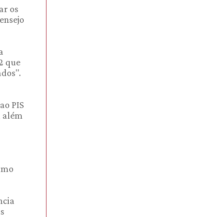
ar os
ensejo
a
2 que
ados".
ao PIS
, além
esmo
ncia
is