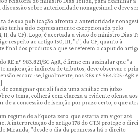
 sob relatoria do ministro Dias Toffoli, para examinar a
a discussão sobre anterioridade nonagesimal e deve ser
ata de sua publicação afronta a anterioridade nonages
 não tenha sido expressamente excepcionada pelo
e 154, II, da CF). Logo, é acertada a visão do ministro Dias To
ge respeito ao artigo 150, III, "c", da CF, quanto à
te final dos produtos a que se referem o caput do artig
do RE nº 983.821/SC AgR, é firme em assinalar que "a
te majoração indireta de tributos, deve observar o pri
ensão escora-se, igualmente, nos REs nº 564.225-AgR 
]
u de consignar que ali fazia uma análise em juízo
obre o tema, colherá com clareza a evidente ofensa aos
ar de a concessão de isenção por prazo certo, o que atra
 regime de alíquota zero, que estaria em vigor até
o. A interpretação do artigo 178 do CTN protege o dire
e Miranda, "desde o dia da promessa há o direito