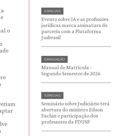
ta
ESPECIAIS
de
Evento sobre IA e as profissões
jurídicas marca assinatura de
ual o
parceria com a Plataforma
Jusbrasil
o
dade
GRADUAÇÃO
Manual de Matrícula -
Segundo Semestre de 2026
pro
a
ESPECIAIS
everiam
Seminário sobre Judiciário terá
abertura do ministro Edson
daptar
Fachin e participação dos
professores da FDUSP
lve
a