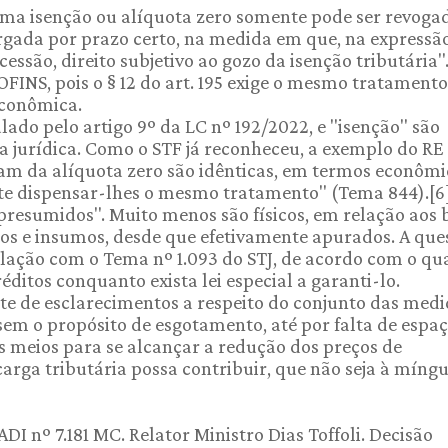
 uma isenção ou alíquota zero somente pode ser revoga
rgada por prazo certo, na medida em que, na expressã
essão, direito subjetivo ao gozo da isenção tributária".
FINS, pois o § 12 do art. 195 exige o mesmo tratamento
econômica.
lado pelo artigo 9º da LC nº 192/2022, e "isenção" são
 jurídica. Como o STF já reconheceu, a exemplo do RE
am da alíquota zero são idênticas, em termos econômi
mite dispensar-lhes o mesmo tratamento" (Tema 844).[6
"presumidos". Muito menos são físicos, em relação aos 
tos e insumos, desde que efetivamente apurados. A que
elação com o Tema nº 1.093 do STJ, de acordo com o qua
ditos conquanto exista lei especial a garanti-lo.
ite de esclarecimentos a respeito do conjunto das medi
 sem o propósito de esgotamento, até por falta de espaç
s meios para se alcançar a redução dos preços de
carga tributária possa contribuir, que não seja à míng
DI nº 7.181 MC. Relator Ministro Dias Toffoli. Decisão