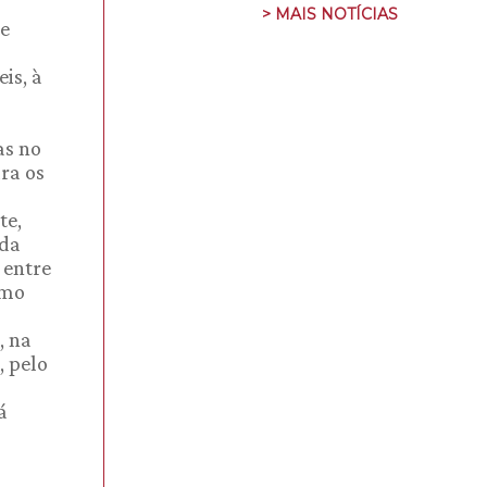
> MAIS NOTÍCIAS
te
is, à
as no
ra os
te,
 da
 entre
smo
, na
, pelo
á