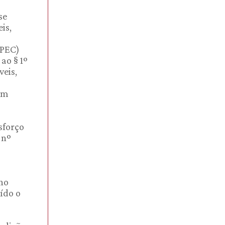
se
is,
(PEC)
ao § 1º
veis,
 em
sforço
 nº
 no
uído o