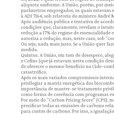
alíquota uniforme. A União, porém, por mei
parâmetros empregados, os quais estavam e
à ADI 7164, sob relatoria do ministro André
Após audiência pública e tentativa de acord
condições que, claramente, revelam o intuit
redução a 17% do regime de essencialidade
autoriza a redução, mas, neste caso, sob "c
Ou seja, nada mais justo. Se a União quer fa
medida.
Quintus. A União, em tom de desespero, alega
e Cofins (que já estavam nesta condição desd
de oferecer o mesmo benefício na Cide-combu
catastrófico.
Após os mais variados compromissos interna
privilegiar a matriz energética dos biocombu
importância de manter-se tratamento privile
como forma de coerência com programas ex
Por meio do "Carbon Pricing Score" (CPS), m
precificar todas as emissões de carbono rel
para custos de carbono. Por isso, a igualaçã