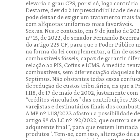
elevaria o grau CPS, por si só, logo contrária
Destarte, devido à imprescindibilidade de su
pode deixar de exigir um tratamento mais f
com alíquotas uniformes mais favoráveis.
Sextus. Neste contexto, em 9 de junho de 20
nº 15, de 2022, do senador Fernando Bezerra 
do artigo 225 CF, para que o Poder Público 
na forma da lei complementar, a fim de asseg
combustíveis fósseis, capaz de garantir dife
relação ao PIS, Cofins e ICMS. A medida tent
combustíveis, sem diferenciação daquelas h
Septimus. Não obstantes todas essas confus
de redução de custos tributários, eis que a
1.118, de 17 de maio de 2002, justamente com
“créditos vinculados” das contribuições PIS e
varejistas e destinatários finais dos combus
A MP nº 1.118/2022 afastou a possibilidade d
artigo 9º da LC nº 192/2022, que outrora se 
adquirente final", para que restem limitada
produtos". Tem-se, com isso, alteração de ca