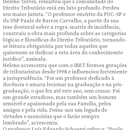
Heleno Torres, ressaltou que s comunidade do
Direito Tributário está em luto profundo. Perdeu
seu maior jurista. “O professor emérito da PUC-SP e
da USP Paulo de Barros Carvalho, a partir da sua
tese doutoral sobre a regra-matriz de incidência,
construiu a obra mais profunda sobre as categorias
lógicas e filosóficas do Direito Tributário, tornando-
se leitura obrigatória por todos aqueles que
quisessem se dedicar a esta área do conhecimento
jurídico”, assinala.
Heleno acrescenta que com o IBET formou gerações
de tributaristas desde 1998 e influenciou fortemente
a jurisprudência. “Foi um professor dedicado à
docência e amava lecionar na graduação e na pós-
graduação, o que fez até este ano, sem cessar. Foi
um grande estudioso, mas também um homem
sensível e apaixonado pela sua Família, pelos
amigos e pela vida. Deixa-nos um legado de
virtudes e memórias que o farão sempre
lembrado”, acrescenta.
O professor Luís Eduardo Schoueri reforça: “Paulo