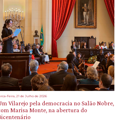
erca-Feira, 21 de Julho de 2026
Um Vilarejo pela democracia no Salão Nobre,
com Marisa Monte, na abertura do
Bicentenário