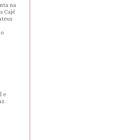
unta na
s Cajé
ateus
 o
l e
az