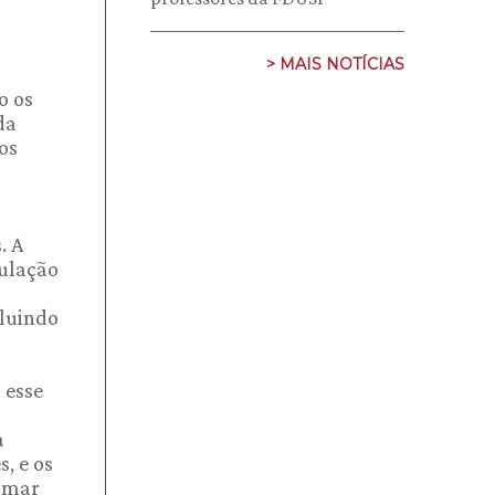
> MAIS NOTÍCIAS
o os
da
os
. A
culação
cluindo
 esse
a
, e os
ilmar