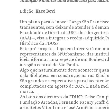
Intenção é montar uma Boulevard para facilita
Edição:
Kaco Bovi
Um plano para o “novo” Largo São Francisco,
transeuntes, sem deixar de atender à deman
Faculdade de Direito da USP, dos dirigentes
(AAA) –, visa a integrar o recém-adquirido 
Histórico da FDUSP.
Este pré-projeto – logo em breve virá um ma
representantes da SPUrbanismo, das institui
ideia é formar uma espécie de um Boulevard 
à região central de São Paulo.
Algo que naturalmente deve acontecer quand
o da Biblioteca em construção na rua Riachu
São grandes as expectativas para bicentenár
completados em agosto de 2027. E nada mel
marco.
Ao lado dos diretores da FDUSP, Celso Campi
Fundação Arcadas, Fernando Facury Scaff; d
arquitetos Vitor Lima e José Armênio, super