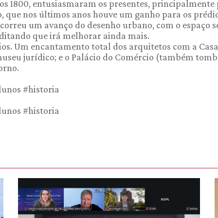
os 1800, entusiasmaram os presentes, principalmente 
o, que nos últimos anos houve um ganho para os prédi
“Ocorreu um avanço do desenho urbano, com o espaço 
editando que irá melhorar ainda mais.
édios. Um encantamento total dos arquitetos com a Cas
museu jurídico; e o Palácio do Comércio (também tomb
orno.
lunos #historia
lunos #historia