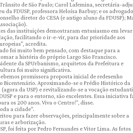
 Trânsito de São Paulo; Carol Lafemina, secretária-adj
eu da FDUSP, professora Heloísa Barbuy; e os advogado
 conselho diretor do CESA (e antigo aluno da FDUSP); M
ssociação).
es das instituições demostraram entusiasmo em levar
ação, facilitando o ir-e-vir, para dar prioridade aos
ropeias”, acredita.
tado foi muito bem pensado, com destaque para a
tomar a história do próprio Largo São Francisco.
sidente da SPUrbanismo, arquitetos da Prefeitura e
ltura foi muito significativa.
cebemos promissora proposta inicial de redesenho
 o Bicentenário. Aproximando-se o Prédio Histórico da
 (agora da USP) e revitalizando-se a vocação estudanti
DUSP e para o entorno, são excelentes. Essa iniciativa f
ra os 200 anos. Viva o Centro!", disse.
oda a cidade”.
itou para fazer observações, principalmente sobre a
uras e arborização.
, foi feita por Pedro Fernandes e Vitor Lima. As fotos