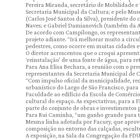
Pereira Miranda, secretário de Mobilidade e
Secretaria Municipal da Cultura; e pelo Mus
(Carlos José Santos da Silva), presidente do
Naves; e Gabriel Damianovich (também da A
De acordo com Campilongo, os representant
projeto adiante. “Irá melhorar muito a circul
pedestres, como ocorre em muitas cidades eu
O diretor acrescentou que o croqui apresen
‘reinstalação’ de uma fonte de água, para re
Para Ana Elisa Bechara, a reunião com o pre
representantes da Secretaria Municipal de Cu
“Com impulso oficial da municipalidade, re
urbanístico do Largo de São Francisco, para
Faculdade ao edifício da Escola de Comércio
cultural do espaço. As expectativas, para a F
parte do conjunto de obras e investimentos pa
Para Rui Caminha, “um ganho grande para t
Mesma linha adotada por Facury, que aprove
composição no entorno das calçadas, escult
A exposição, na Sala da Congregação da FDUSP