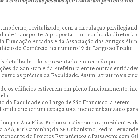
r a circulação das pessoas que transitam pelo entorno
 moderno, revitalizado, com a circulação privilegiand
da de transporte. A proposta – um sonho da diretoria 
 da Fundação Arcadas e da Associação dos Antigos Alun
Palácio do Comércio, no número 19 do Largo ao Prédio
is detalhado – foi apresentado em reunião por
ções da SanFran e da Prefeitura entre outras entidades
entre os prédios da Faculdade. Assim, atrair mais cir
o os edifícios estiverem em pleno funcionamento, in
elo.
io da Faculdade do Largo de São Francisco, a serem
hor do que ter um espaço totalmente urbanizado para
longo e Ana Elisa Bechara; estiveram os presidentes d
a AAA, Rui Caminha; da SP Urbanismo, Pedro Fernandes
intendente de Projetos Estratégicos e Paisagem; com G