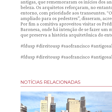
antigas, que rememoraram os inícios dos an
beleza. Os arquitetos reforçaram, no entant
entorno, com prioridade aos transeuntes. 
ampliado para os pedestres”, disseram, acr
Por fim a comitiva aproveitou visitar os Pr
Baronesa, onde há intenção de se fazer um 
que preserva a história arquitetônica do ent
#fdusp #direitousp #saofrancisco #antigosa
#fdusp #direitousp #saofrancisco #antigosa
NOTÍCIAS RELACIONADAS