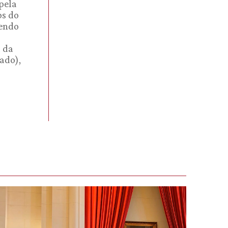
pela
os do
sendo
a da
ado),