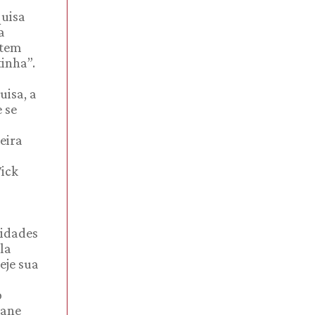
quisa
a
 tem
inha”.
uisa, a
 se
eira
Vick
lidades
la
eje sua
o
iane