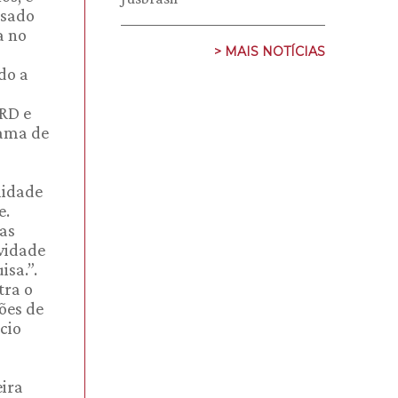
ssado
a no
> MAIS NOTÍCIAS
do a
RD e
rama de
lidade
e.
as
ividade
sa.”.
tra o
ões de
cio
ira