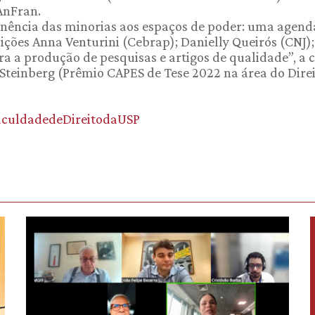
AnFran.
anência das minorias aos espaços de poder: uma agend
ções Anna Venturini (Cebrap); Danielly Queirós (CNJ);
ra a produção de pesquisas e artigos de qualidade”, a 
 Steinberg (Prêmio CAPES de Tese 2022 na área do Direi
aculdadedeDireitodaUSP