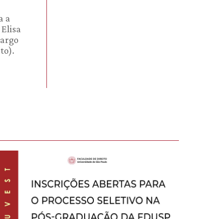
a a
 Elisa
cargo
to).