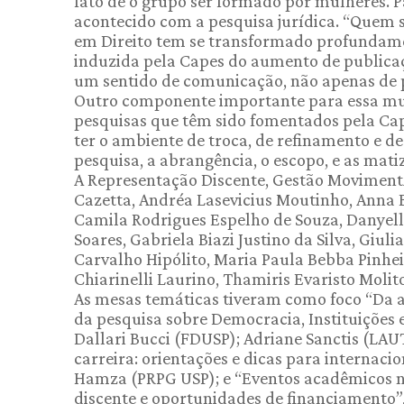
fato de o grupo ser formado por mulheres.
acontecido com a pesquisa jurídica. “Quem 
em Direito tem se transformado profundamen
induzida pela Capes do aumento de publicaç
um sentido de comunicação, não apenas de 
Outro componente importante para essa mud
pesquisas que têm sido fomentados pela Cap
ter o ambiente de troca, de refinamento e de
pesquisa, a abrangência, o escopo, e as matize
A Representação Discente, Gestão Moviment
Cazetta, Andréa Lasevicius Moutinho, Anna B
Camila Rodrigues Espelho de Souza, Danyell
Soares, Gabriela Biazi Justino da Silva, Giul
Carvalho Hipólito, Maria Paula Bebba Pinheir
Chiarinelli Laurino, Thamiris Evaristo Molit
As mesas temáticas tiveram como foco “Da au
da pesquisa sobre Democracia, Instituições e
Dallari Bucci (FDUSP); Adriane Sanctis (LAU
carreira: orientações e dicas para internaci
Hamza (PRPG USP); e “Eventos acadêmicos na
discente e oportunidades de financiamento”