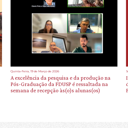
Quinta-Feira, 19 de Março de 2026
S
A excelência da pesquisa e da produção na
Pós-Graduação da FDUSP é ressaltada na
semana de recepção às(o)s alunas(os)