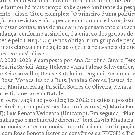
 Para além destacou o movimento mais amplo que tem
se formou há mais tempo, sabe que o ambiente da pes
te”, disse. Citou exemplos: “O primeiro é uma polític
ão em revistas e não apenas em manuais e livros, isso
prestar contas, mas de mudar um pensamento que se t
ança, conforme assinalou, é a criação dos grupos de
es e pelo CNPq. “O que nos obriga, num grupo de pesq
 mais clareza em relação ao objeto, a relevância do que
s teóricas”, disse.
A 2022-2023, é composta por Ana Carolina Girard Teix
eatriz Savioli, Anny Heloyse Viana Falcao Schwendler,
e Reis Carvalho, Denise Katchuian Dognini, Fernanda 
ia Rossi Moraes, Isabela Ruiz, Janaína Gomes, Jéssica de
o, Mariana Haug, Priscilla Soares de Oliveira, Renata
or e Ticiane Lorena Natale.
tocratização ao pós-eleições 2022: desafios e possibi
 Direito”, com palestras das professoras(es) Maria Pau
T); Luis Renato Vedovato (Unicamp). Em seguida, “Plan
onalização e mobilidade discente” terá Kavita Miadaira
cionais e internacionais: importância da participaçã
, com Rose Bonoto (setor de convênios da FDUSP) e Tic