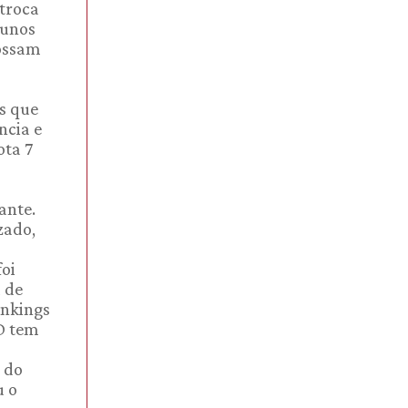
 troca
lunos
possam
s que
ncia e
ota 7
ante.
zado,
foi
 de
ankings
RD tem
o do
u o