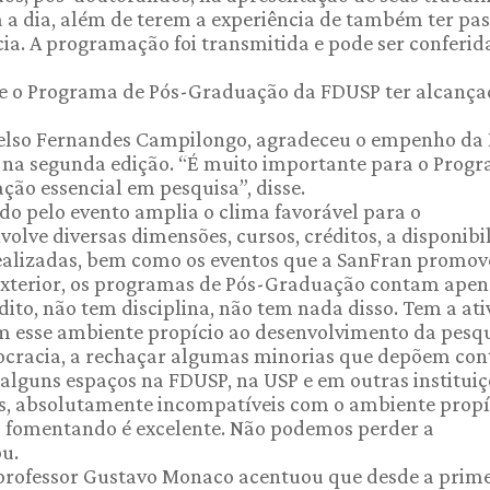
a a dia, além de terem a experiência de também ter pa
ia. A programação foi transmitida e pode ser conferid
 de o Programa de Pós-Graduação da FDUSP ter alcança
 Celso Fernandes Campilongo, agradeceu o empenho da 
tá na segunda edição. “É muito importante para o Prog
ção essencial em pesquisa”, disse.
do pelo evento amplia o clima favorável para o
olve diversas dimensões, cursos, créditos, a disponibi
 realizadas, bem como os eventos que a SanFran promov
Exterior, os programas de Pós-Graduação contam apen
ito, não tem disciplina, não tem nada disso. Tem a at
m esse ambiente propício ao desenvolvimento da pesqui
mocracia, a rechaçar algumas minorias que depõem con
alguns espaços na FDUSP, na USP e em outras instituiç
tas, absolutamente incompatíveis com o ambiente propí
s fomentando é excelente. Não podemos perder a
u.
professor Gustavo Monaco acentuou que desde a prime