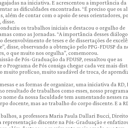
ngajadas na iniciativa. E acrescentou a importância da
entar as dificuldades encontradas. “É preciso que os a
s, além de contar com o apoio de seus orientadores, 
 disse.
onduziu os trabalhos iniciais e destacou o orgulho de
amas como as Jornadas. “A importância desses diálogo
o desenvolvimento de teses e de dissertações de excelê
, disse, observando a obtenção pelo PPG-FDUSP da n
es, o que muito nos orgulha”, comemorou.
omissão de Pós-Graduação da FDUSP, ressaltou que as
e o Programa de Pós consiga chegar cada vez mais dist
 muito profícuo, muito saudável de troca, de aprendi
mesas e as formas de organizar, uma iniciativa da RD, 
mo resultado de trabalhos como esses, nosso programa
 o nome da nossa faculdade tem aumentando nesses r
orpo docente, mas ao trabalho do corpo discente. E a 
alhos, a professora Maria Paula Dallari Bucci, Direit
a representação discente na Pós-Graduação e enfatizo