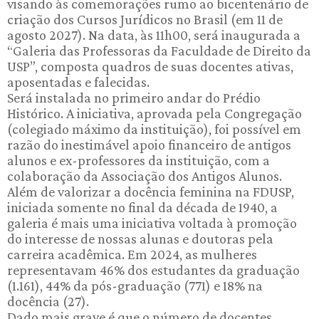
visando às comemorações rumo ao bicentenário de
criação dos Cursos Jurídicos no Brasil (em 11 de
agosto 2027). Na data, às 11h00, será inaugurada a
“Galeria das Professoras da Faculdade de Direito da
USP”, composta quadros de suas docentes ativas,
aposentadas e falecidas.
Será instalada no primeiro andar do Prédio
Histórico. A iniciativa, aprovada pela Congregação
(colegiado máximo da instituição), foi possível em
razão do inestimável apoio financeiro de antigos
alunos e ex-professores da instituição, com a
colaboração da Associação dos Antigos Alunos.
Além de valorizar a docência feminina na FDUSP,
iniciada somente no final da década de 1940, a
galeria é mais uma iniciativa voltada à promoção
do interesse de nossas alunas e doutoras pela
carreira acadêmica. Em 2024, as mulheres
representavam 46% dos estudantes da graduação
(1.161), 44% da pós-graduação (771) e 18% na
docência (27).
Dado mais grave é que o número de docentes