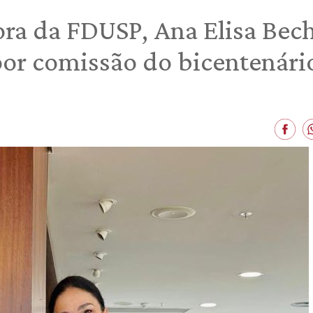
tora da FDUSP, Ana Elisa Bec
or comissão do bicentenári