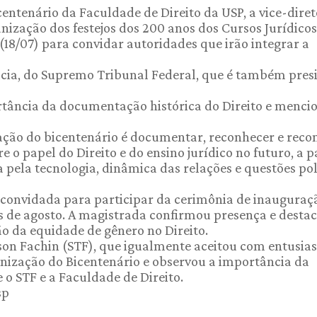
entenário da Faculdade de Direito da USP, a vice-dire
ização dos festejos dos 200 anos dos Cursos Jurídicos
 (18/07) para convidar autoridades que irão integrar a
Lúcia, do Supremo Tribunal Federal, que é também pres
rtância da documentação histórica do Direito e menci
ação do bicentenário é documentar, reconhecer e recon
 o papel do Direito e do ensino jurídico no futuro, a p
 pela tecnologia, dinâmica das relações e questões pol
 convidada para participar da cerimônia de inauguraç
s de agosto. A magistrada confirmou presença e desta
o da equidade de gênero no Direito.
son Fachin (STF), que igualmente aceitou com entusia
anização do Bicentenário e observou a importância da
o STF e a Faculdade de Direito.
sp