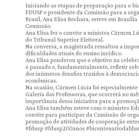
Iniciando as etapas de preparação para o bic
FDUSP e presidente da Comissão para a organ
Brasil, Ana Elisa Bechara, esteve em Brasília
Comissão.
Ana Elisa fez o convite a ministra Cármen 
do Tribunal Superior Eleitoral.
Na conversa, a magistrada ressaltou a impo
dificuldades atuais do ensino jurídico.
Ana Elisa ponderou que o objetivo na celebr
o passado e, fundamentalmente, refletir sobre
dos inúmeros desafios trazidos à democracia
econômicas.
Na ocasião, Cármen Lúcia foi especialmente
Galeria das Professoras, que ocorrerá no mê
importância dessa iniciativa para a promoçã
Ana Elisa também esteve com o ministro Ed
convite para participar da Comissão de org
promoção de atividades de cooperação entre 
#fdusp #fdusp200anos #bicentenariodafdu