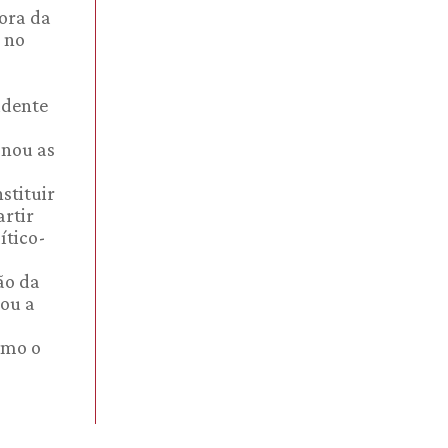
tora da
 no
idente
onou as
stituir
artir
ítico-
ão da
cou a
smo o