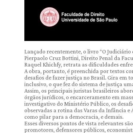
Lançado recentemente, o livro “O Judiciári
Pierpaolo Cruz Bottini, Direito Penal da Fac
Raquel Khichfy, retrata as dificuldades enfre
A obra, portanto, é preenchida por textos c
desafios de fazer justiça no Brasil. Gira em
inclusivo, o que fez do sistema de justiça um
Assim, os principais juristas brasileiros ab
órgãos jurídicos, o encarceramento em mass
investigativo do Ministério Público, os des
observadas a rotina das Varas da Infância e 
como pilar para a democracia, e demais.
Esses diversos pontos de vista relevantes são
promotores, defensores públicos, economistas