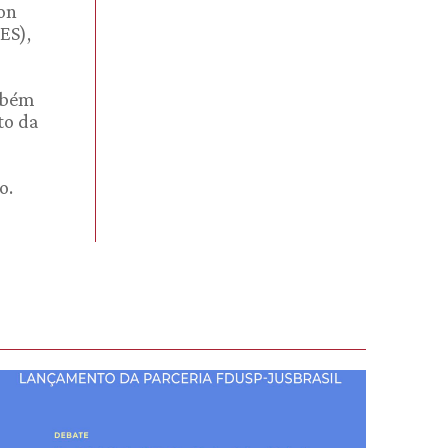
son
ES),
ambém
to da
o.