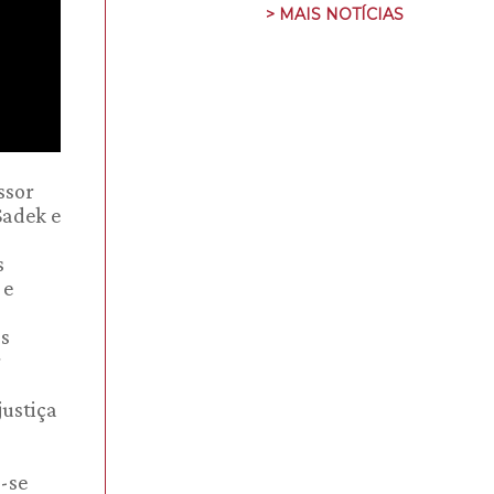
> MAIS NOTÍCIAS
ssor
Sadek e
s
 e
os
r
justiça
m-se