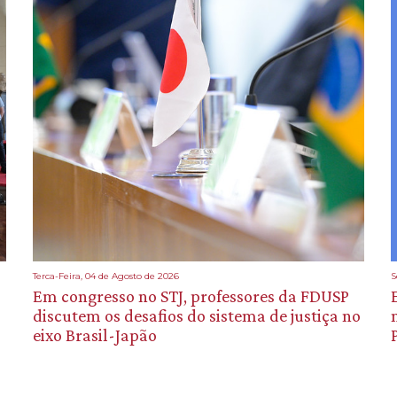
Terca-Feira, 04 de Agosto de 2026
S
Em congresso no STJ, professores da FDUSP
discutem os desafios do sistema de justiça no
eixo Brasil-Japão