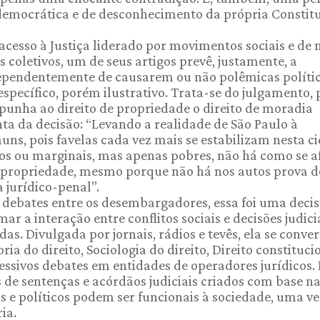
democrática e de desconhecimento da própria Constit
esso à Justiça liderado por movimentos sociais e de 
s coletivos, um de seus artigos prevê, justamente, a
ndependentemente de causarem ou não polêmicas polític
specífico, porém ilustrativo. Trata-se do julgamento,
punha ao direito de propriedade o direito de moradia
ta da decisão: “Levando a realidade de São Paulo à
ns, pois favelas cada vez mais se estabilizam nesta c
os ou marginais, mas apenas pobres, não há como se a
da propriedade, mesmo porque não há nos autos prova d
 jurídico-penal”.
 debates entre os desembargadores, essa foi uma deci
 a interação entre conflitos sociais e decisões judici
. Divulgada por jornais, rádios e tevês, ela se conve
a do direito, Sociologia do direito, Direito constituci
ucessivos debates em entidades de operadores jurídicos. 
 de sentenças e acórdãos judiciais criados com base n
os e políticos podem ser funcionais à sociedade, uma v
ia.