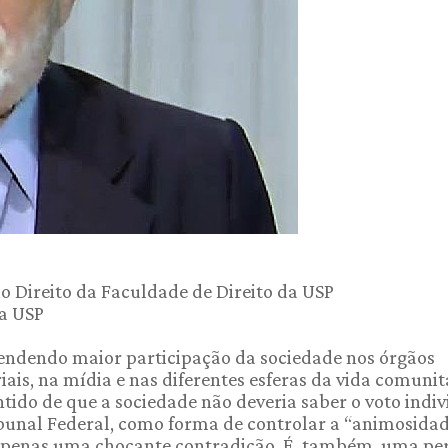
 do Direito da Faculdade de Direito da USP
da USP
endendo maior participação da sociedade nos órgãos
is, na mídia e nas diferentes esferas da vida comunitá
tido de que a sociedade não deveria saber o voto indiv
bunal Federal, como forma de controlar a “animosida
 é apenas uma chocante contradição. É, também, uma pe