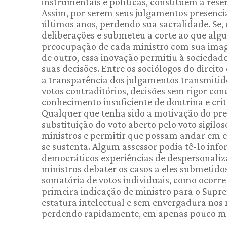
instrumentais e políticas, constituem a rese
Assim, por serem seus julgamentos presenciai
últimos anos, perdendo sua sacralidade. Se,
deliberações e submeteu a corte ao que algu
preocupação de cada ministro com sua imag
de outro, essa inovação permitiu à sociedad
suas decisões. Entre os sociólogos do direito
a transparência dos julgamentos transmitid
votos contraditórios, decisões sem rigor con
conhecimento insuficiente de doutrina e cri
Qualquer que tenha sido a motivação do pres
substituição do voto aberto pelo voto sigil
ministros e permitir que possam andar em e
se sustenta. Algum assessor podia tê-lo inf
democráticos experiências de despersonaliz
ministros debater os casos a eles submetidos
somatória de votos individuais, como ocorre n
primeira indicação de ministro para o Supre
estatura intelectual e sem envergadura nos
perdendo rapidamente, em apenas pouco mais