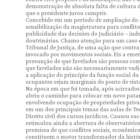
demonstração de absoluta falta de cultura 
que o presidente jurou cumprir.
Concebido em um período de ampliação do ac
sensibilização da magistratura para conflito
publicidade das decisões do Judiciário – i
doutrinárias. Chamo atenção para um caso e
Tribunal de Justiça, de uma ação que contra
invocado por movimentos sociais. Eis a emen
presunção de que favelados são pessoas comu
que favelados não são necessariamente vadi
a aplicação do princípio da função social 
ocupantes sejam marginais do ponto de vista
Na época em que foi tomada, após acirrados
abriu o caminho para colocar em novo patamar
envolvendo ocupação de propriedades privadas
em um dos principais temas das aulas de Teori
Direito civil dos cursos jurídicos. Causou s
estimulou ainda a abertura de observatórios
premissa de que conflitos sociais, econômic
constituem o motor transformador da histór