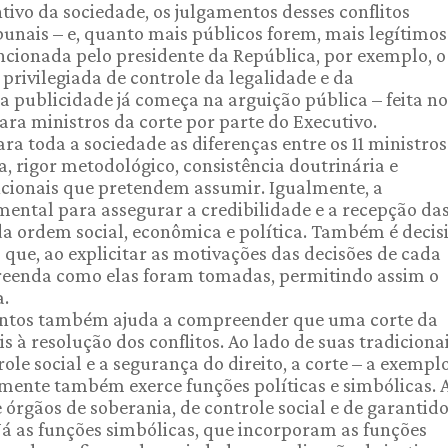
tivo da sociedade, os julgamentos desses conflitos
unais – e, quanto mais públicos forem, mais legítimos
ncionada pelo presidente da República, por exemplo, o
privilegiada de controle da legalidade e da
a publicidade já começa na arguição pública – feita no
ra ministros da corte por parte do Executivo.
ra toda a sociedade as diferenças entre os 11 ministro
, rigor metodológico, consistência doutrinária e
cionais que pretendem assumir. Igualmente, a
ental para assegurar a credibilidade e a recepção da
da ordem social, econômica e política. Também é decis
que, ao explicitar as motivações das decisões de cada
preenda como elas foram tomadas, permitindo assim o
a.
mentos também ajuda a compreender que uma corte da
 à resolução dos conflitos. Ao lado de suas tradiciona
le social e a segurança do direito, a corte – a exempl
lmente também exerce funções políticas e simbólicas. 
órgãos de soberania, de controle social e de garantid
 Já as funções simbólicas, que incorporam as funções