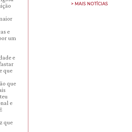
> MAIS NOTÍCIAS
uição
maior
as e
 por um
idade e
fastar
e que
são que
ais
rteu
onal e
E
a
ez que