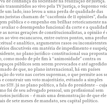
rva de confiança da sociedade na realização de justiça.
s transmitidos ao vivo pela TV Justiça, o Supremo veio
 de um lado, isso levou a uma perda de qualidade das
ns juristas chamam de “cacofonia de 11 opiniões”, dada
em pública e o empenho em brilhar retoricamente na 
e avaliar o desempenho funcional da corte e a qualida
 e as novas gerações de constitucionalistas, a opinião é
os ao vivo escancarou, entre outros pontos, uma profu
ceitual e analítico, argumentos rasos ou inconsistentes
térios discutíveis em matéria de impedimento e suspeiç
idente, no plano jurídico-constitucional sua proposta
oso, como modo de pôr fim à “animosidade” contra os
spaços públicos sem serem provocados e até agredido
ormado de que, no plano internacional, há em países
ação do voto nas cortes supremas, o que permite aos s
 e construir um voto majoritário, evitando a simples
o STF. Já no plano político, a fala do presidente – cuj
mo foi de seu advogado pessoal, um profissional sem
 meios jurídicos – é mais uma demonstração de que el
 de sete meses de mandato, seu capital político.