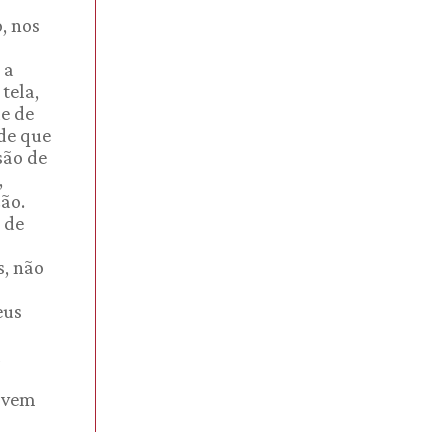
, nos
 a
tela,
de de
 de que
são de
,
ão.
 de
s, não
eus
a
e vem