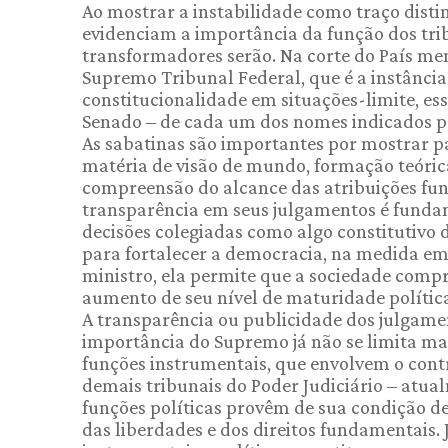
Ao mostrar a instabilidade como traço distin
evidenciam a importância da função dos trib
transformadores serão. Na corte do País me
Supremo Tribunal Federal, que é a instância 
constitucionalidade em situações-limite, ess
Senado – de cada um dos nomes indicados pa
As sabatinas são importantes por mostrar pa
matéria de visão de mundo, formação teórica
compreensão do alcance das atribuições fun
transparência em seus julgamentos é fundam
decisões colegiadas como algo constitutivo 
para fortalecer a democracia, na medida em 
ministro, ela permite que a sociedade com
aumento de seu nível de maturidade polític
A transparência ou publicidade dos julga
importância do Supremo já não se limita mais
funções instrumentais, que envolvem o contro
demais tribunais do Poder Judiciário – atua
funções políticas provêm de sua condição de 
das liberdades e dos direitos fundamentais.