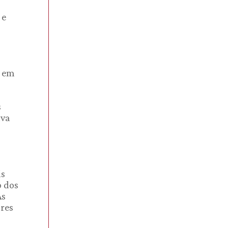
 e
s em
s
iva
is
o dos
As
ores