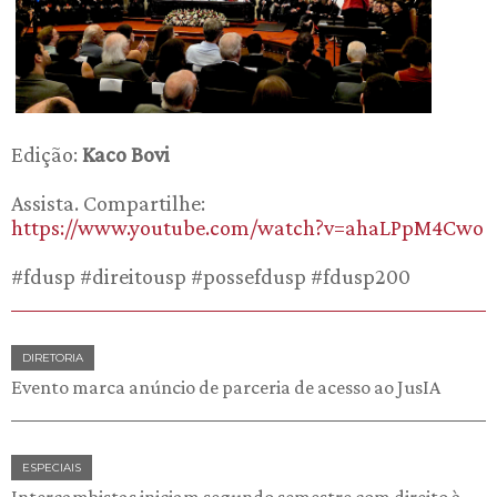
Edição:
Kaco Bovi
Assista. Compartilhe:
https://www.youtube.com/watch?v=ahaLPpM4Cwo
#fdusp #direitousp #possefdusp #fdusp200
DIRETORIA
Evento marca anúncio de parceria de acesso ao JusIA
ESPECIAIS
Intercambistas iniciam segundo semestre com direito à