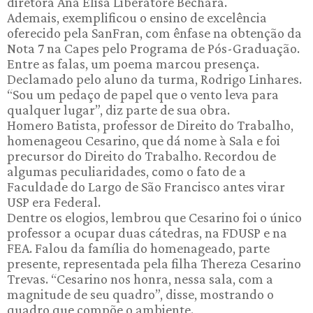
diretora Ana Elisa Liberatore Bechara.
Ademais, exemplificou o ensino de excelência
oferecido pela SanFran, com ênfase na obtenção da
Nota 7 na Capes pelo Programa de Pós-Graduação.
Entre as falas, um poema marcou presença.
Declamado pelo aluno da turma, Rodrigo Linhares.
“Sou um pedaço de papel que o vento leva para
qualquer lugar”, diz parte de sua obra.
Homero Batista, professor de Direito do Trabalho,
homenageou Cesarino, que dá nome à Sala e foi
precursor do Direito do Trabalho. Recordou de
algumas peculiaridades, como o fato de a
Faculdade do Largo de São Francisco antes virar
USP era Federal.
Dentre os elogios, lembrou que Cesarino foi o único
professor a ocupar duas cátedras, na FDUSP e na
FEA. Falou da família do homenageado, parte
presente, representada pela filha Thereza Cesarino
Trevas. “Cesarino nos honra, nessa sala, com a
magnitude de seu quadro”, disse, mostrando o
quadro que compõe o ambiente.