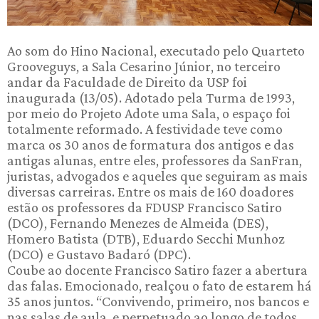
Ao som do Hino Nacional, executado pelo Quarteto
Grooveguys, a Sala Cesarino Júnior, no terceiro
andar da Faculdade de Direito da USP foi
inaugurada (13/05). Adotado pela Turma de 1993,
por meio do Projeto Adote uma Sala, o espaço foi
totalmente reformado. A festividade teve como
marca os 30 anos de formatura dos antigos e das
antigas alunas, entre eles, professores da SanFran,
juristas, advogados e aqueles que seguiram as mais
diversas carreiras. Entre os mais de 160 doadores
estão os professores da FDUSP Francisco Satiro
(DCO), Fernando Menezes de Almeida (DES),
Homero Batista (DTB), Eduardo Secchi Munhoz
(DCO) e Gustavo Badaró (DPC).
Coube ao docente Francisco Satiro fazer a abertura
das falas. Emocionado, realçou o fato de estarem há
35 anos juntos. “Convivendo, primeiro, nos bancos e
nas salas de aula, e perpetuado ao longo de todos