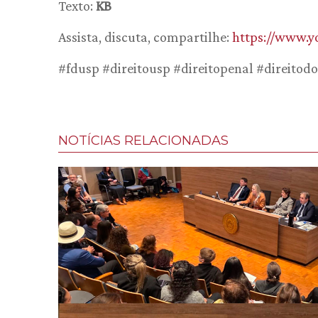
Texto:
KB
Assista, discuta, compartilhe:
https://www.
#fdusp #direitousp #direitopenal #direitod
NOTÍCIAS RELACIONADAS