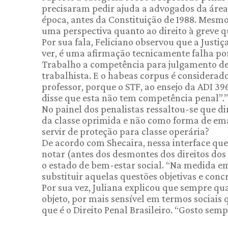
precisaram pedir ajuda a advogados da área
época, antes da Constituição de 1988. Mesmo
uma perspectiva quanto ao direito à greve qu
Por sua fala, Feliciano observou que a Just
ver, é uma afirmação tecnicamente falha por
Trabalho a competência para julgamento de
trabalhista. E o habeas corpus é considerad
professor, porque o STF, ao ensejo da ADI 39
disse que esta não tem competência penal”.”
No painel dos penalistas ressaltou-se que 
da classe oprimida e não como forma de em
servir de proteção para classe operária?
De acordo com Shecaira, nessa interface que e
notar (antes dos desmontes dos direitos dos 
o estado de bem-estar social. “Na medida em 
substituir aquelas questões objetivas e concr
Por sua vez, Juliana explicou que sempre qu
objeto, por mais sensível em termos sociais 
que é o Direito Penal Brasileiro. “Gosto sempr