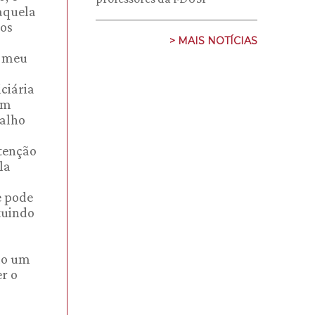
aquela
mos
> MAIS NOTÍCIAS
A meu
ciária
um
balho
ntenção
la
e pode
ituindo
 ao um
er o