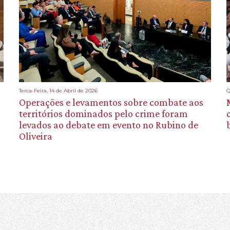
Terca-Feira, 14 de Abril de 2026
Q
Operações e levamentos sobre combate aos
territórios dominados pelo crime foram
levados ao debate em evento no Rubino de
Oliveira