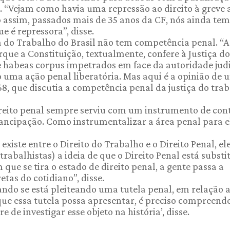
. “Vejam como havia uma repressão ao direito à greve 
 assim, passados mais de 35 anos da CF, nós ainda te
e é repressora”, disse.
iça do Trabalho do Brasil não tem competência penal. “
que a Constituição, textualmente, confere à Justiça do
 habeas corpus impetrados em face da autoridade judi
o uma ação penal liberatória. Mas aqui é a opinião de 
68, que discutia a competência penal da justiça do tra
direito penal sempre serviu com um instrumento de co
ancipação. Como instrumentalizar a área penal para e
xiste entre o Direito do Trabalho e o Direito Penal, el
trabalhistas) a ideia de que o Direito Penal está subst
que se tira o estado de direito penal, a gente passa a
etas do cotidiano”, disse.
ando se está pleiteando uma tutela penal, em relação
que essa tutela possa apresentar, é preciso compreend
e de investigar esse objeto na história’, disse.