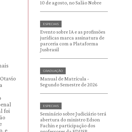
10 de agosto, no Salão Nobre
ESPECIAIS
Evento sobre IA e as profissões
jurídicas marca assinatura de
parceria com a Plataforma
Jusbrasil
mais
GRADUAÇÃO
 Otavio
Manual de Matrícula -
a
Segundo Semestre de 2026
o
penal
ESPECIAIS
l foi
Seminário sobre Judiciário terá
São
abertura do ministro Edson
e
Fachin e participação dos
, e
professores da FDUSP