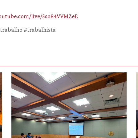
youtube.com/live/5so84VVMZeE
otrabalho #trabalhista