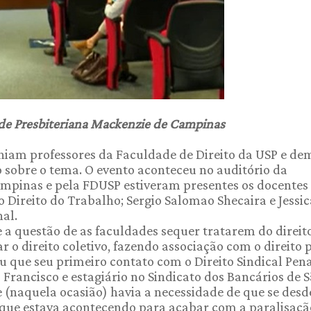
ade Presbiteriana Mackenzie de Campinas
euniam professores da Faculdade de Direito da USP e de
o sobre o tema. O evento aconteceu no auditório da
mpinas e pela FDUSP estiveram presentes os docentes
o Direito do Trabalho; Sergio Salomao Shecaira e Jessic
al.
re a questão de as faculdades sequer tratarem do direit
r o direito coletivo, fazendo associação com o direito 
ou que seu primeiro contato com o Direito Sindical Pena
Francisco e estagiário no Sindicato dos Bancários de 
 (naquela ocasião) havia a necessidade de que se desd
 que estava acontecendo para acabar com a paralisação