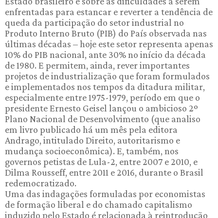
Estado brasileiro e sobre as dificuldades a serem
enfrentadas para estancar e reverter a tendência de
queda da participação do setor industrial no
Produto Interno Bruto (PIB) do País observada nas
últimas décadas – hoje este setor representa apenas
10% do PIB nacional, ante 30% no início da década
de 1980. E permitem, ainda, rever importantes
projetos de industrialização que foram formulados
e implementados nos tempos da ditadura militar,
especialmente entre 1975-1979, período em que o
presidente Ernesto Geisel lançou o ambicioso 2º
Plano Nacional de Desenvolvimento (que analiso
em livro publicado há um mês pela editora
Andrago, intitulado Direito, autoritarismo e
mudança socioeconômica). E, também, nos
governos petistas de Lula-2, entre 2007 e 2010, e
Dilma Rousseff, entre 2011 e 2016, durante o Brasil
redemocratizado.
Uma das indagações formuladas por economistas
de formação liberal e do chamado capitalismo
induzido pelo Estado é relacionada à reintrodução