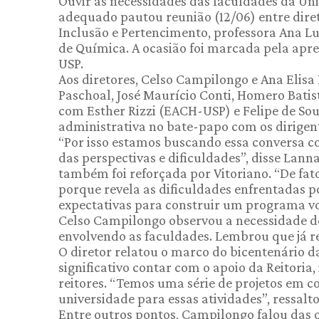
Ouvir as necessidades das faculdades da Un
adequado pautou reunião (12/06) entre diret
Inclusão e Pertencimento, professora Ana Luc
de Química. A ocasião foi marcada pela apr
USP.
Aos diretores, Celso Campilongo e Ana Elis
Paschoal, José Maurício Conti, Homero Batist
com Esther Rizzi (EACH-USP) e Felipe de Sou
administrativa no bate-papo com os dirigen
“Por isso estamos buscando essa conversa co
das perspectivas e dificuldades”, disse Lanna
também foi reforçada por Vitoriano. “De fa
porque revela as dificuldades enfrentadas p
expectativas para construir um programa vo
Celso Campilongo observou a necessidade de 
envolvendo as faculdades. Lembrou que já r
O diretor relatou o marco do bicentenário
significativo contar com o apoio da Reitori
reitores. “Temos uma série de projetos em c
universidade para essas atividades”, ressalto
Entre outros pontos, Campilongo falou das o