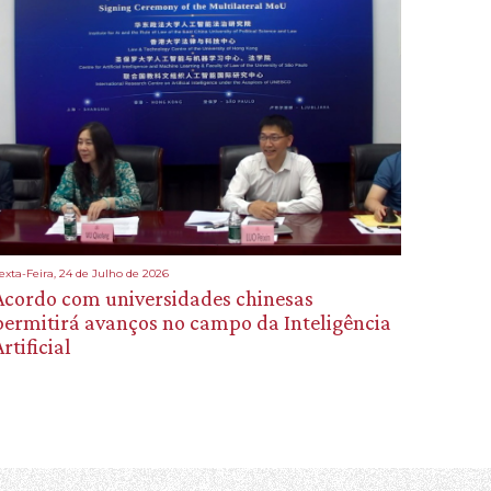
exta-Feira, 24 de Julho de 2026
Acordo com universidades chinesas
permitirá avanços no campo da Inteligência
rtificial