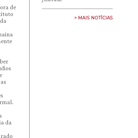
tora de
tituto
> MAIS NOTÍCIAS
 da
naina
mente
aber
afios
e
 as
es
ormal.
s
ia da
urado