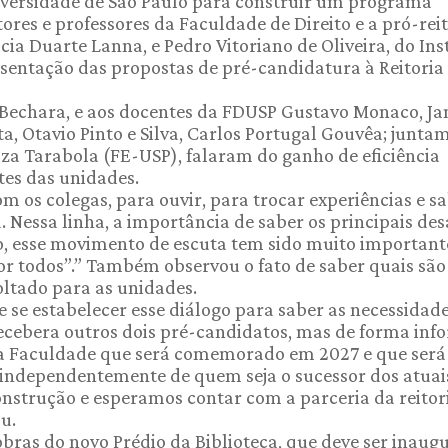
iversidade de São Paulo para construir um programa
ores e professores da Faculdade de Direito e a pró-rei
ia Duarte Lanna, e Pedro Vitoriano de Oliveira, do Ins
esentação das propostas de pré-candidatura à Reitoria
a Bechara, e aos docentes da FDUSP Gustavo Monaco, Ja
a, Otavio Pinto e Silva, Carlos Portugal Gouvêa; junta
za Tarabola (FE-USP), falaram do ganho de eficiência
tes das unidades.
m os colegas, para ouvir, para trocar experiências e s
. Nessa linha, a importância de saber os principais des
to, esse movimento de escuta tem sido muito important
or todos”.” Também observou o fato de saber quais são
ltado para as unidades.
se estabelecer esse diálogo para saber as necessidad
ecebera outros dois pré-candidatos, mas de forma inf
 da Faculdade que será comemorado em 2027 e que será
a, independentemente de quem seja o sucessor dos atuai
onstrução e esperamos contar com a parceria da reitor
u.
bras do novo Prédio da Biblioteca, que deve ser inaug