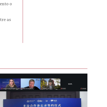
ento o
tre as