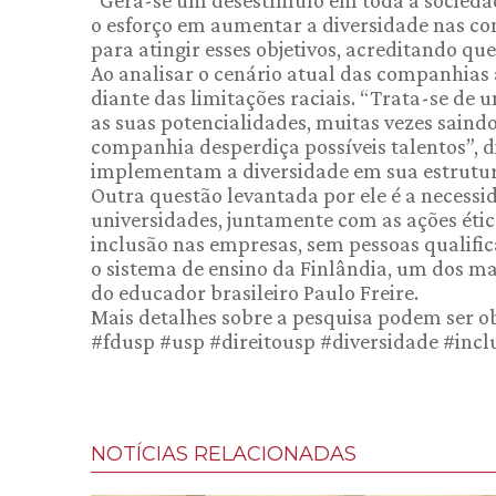
“Gera-se um desestímulo em toda a sociedad
o esforço em aumentar a diversidade nas co
para atingir esses objetivos, acreditando qu
Ao analisar o cenário atual das companhias
diante das limitações raciais. “Trata-se de
as suas potencialidades, muitas vezes saind
companhia desperdiça possíveis talentos”,
implementam a diversidade em sua estrutur
Outra questão levantada por ele é a necessi
universidades, juntamente com as ações étic
inclusão nas empresas, sem pessoas qualifi
o sistema de ensino da Finlândia, um dos m
do educador brasileiro Paulo Freire.
Mais detalhes sobre a pesquisa podem ser ob
#fdusp #usp #direitousp #diversidade #incl
NOTÍCIAS RELACIONADAS