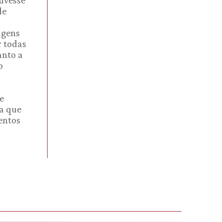
uvesse
de
agens
r todas
anto a
o
e
ra que
entos