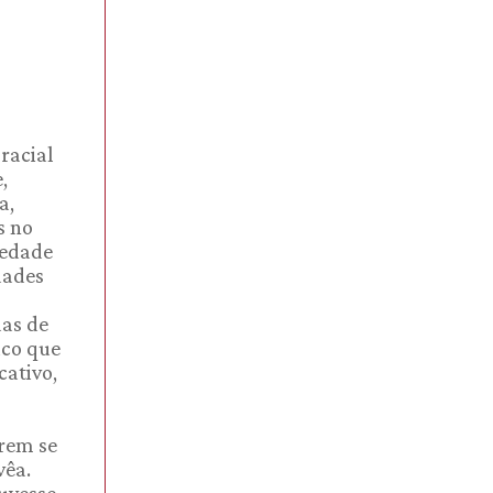
racial
,
a,
s no
iedade
dades
das de
ico que
cativo,
arem se
vêa.