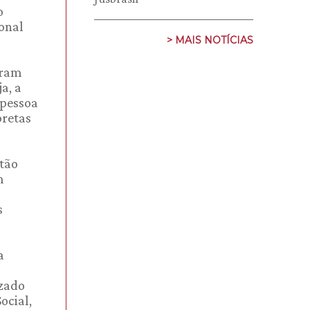
o
ional
> MAIS NOTÍCIAS
eram
a, a
 pessoa
pretas
stão
m
s
a
izado
ocial,