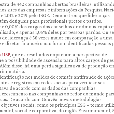
tra de 442 companhias abertas brasileiras, utilizand
 nos sites das empresas e informações da Pesquisa Nac
re 2012 e 2019 pelo IBGE. Demonstrou que lideranças
êm desiguais para profissionais pretos e pardos.
ue 0,00% dos cargos dos conselhos de administração 
isado, e apenas 1,05% deles por pessoas pardas. Ou sej
 de liderança é 58 vezes maior em comparação a uma
 e diretor financeiro não foram identificadas pessoas 
a USP
, que os resultados impactam a perspectiva de
e a possibilidade de ascensão para altos cargos de ge
 Além disso, há uma perda significativa de produção e
riminatório.
dentificação nos moldes de comitês antifraude de açõe
otos e registros em redes sociais para verificar se a
 estava de acordo com os dados das companhias.
m crescimento nas companhias ao redor do mundo par
icos. De acordo com Gouvêa, novas metodologias
bjetivos sociais, como os princípios ESG – termo util
ental, social e corporativa, do inglês Environmental, S