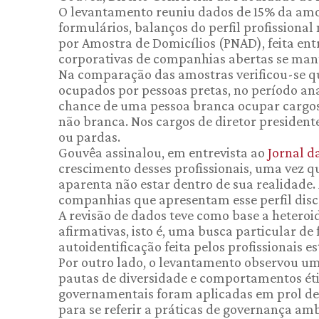
O levantamento reuniu dados de 15% da amos
formulários, balanços do perfil profissional
por Amostra de Domicílios (PNAD), feita ent
corporativas de companhias abertas se mant
Na comparação das amostras verificou-se q
ocupados por pessoas pretas, no período anal
chance de uma pessoa branca ocupar cargos
não branca. Nos cargos de diretor presidente
ou pardas.
Gouvêa assinalou, em entrevista ao
Jornal d
crescimento desses profissionais, uma vez qu
aparenta não estar dentro de sua realidade.
companhias que apresentam esse perfil disc
A revisão de dados teve como base a heteroi
afirmativas, isto é, uma busca particular de f
autoidentificação feita pelos profissionais
Por outro lado, o levantamento observou u
pautas de diversidade e comportamentos ét
governamentais foram aplicadas em prol de o
para se referir a práticas de governança ambi