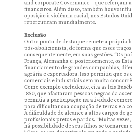
and corporate Governance – que reforçam a
financeiros. Além disso, também houve influ
oposição à violência racial, nos Estados Unid
repercutiram mundialmente.
Exclusão
Outro ponto de destaque remete a própria hi
pós-abolicionista, de forma que esses traço
consequentemente, em suas gestões. “Os país
França, Alemanha e, posteriormente, os Est
financiamento de grandes companhias, difer
agrária e exportadora. Isso permitiu que os 
comerciais e industriais sem muita concorrê
Como exemplo excludente, cita as leis Eusébi
1850, que afastaram pessoas negras da asce
permitia a participação na atividade comerci
para dificultar sua ocupação de terras e a co
A dificuldade de alcance a altos cargos de 
profissionais pretos e pardos. “Muitas veze
há possibilidade de seus filhos se tornarem 