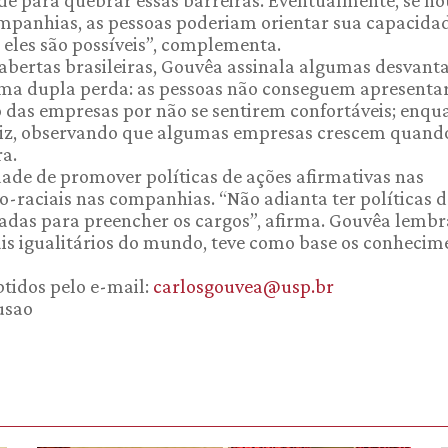
e para quebrar essas barreiras. Eventualmente, se ho
mpanhias, as pessoas poderiam orientar sua capacida
e eles são possíveis”, complementa.
 abertas brasileiras, Gouvêa assinala algumas desvant
 uma dupla perda: as pessoas não conseguem apresenta
o das empresas por não se sentirem confortáveis; enqu
 diz, observando que algumas empresas crescem quand
a.
dade de promover políticas de ações afirmativas nas
o-raciais nas companhias. “Não adianta ter políticas d
cadas para preencher os cargos”, afirma. Gouvêa lemb
ais igualitários do mundo, teve como base os conhecim
tidos pelo e-mail:
carlosgouvea@usp.br
usao