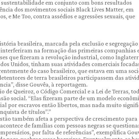
 sustentabilidade em conjunto com bons resultados
ência dos movimentos sociais Black Lives Matter, em
os, e Me Too, contra assédios e agressões sexuais, que
stória brasileira, marcada pela exclusão e segregação 
s interferiram na formação das primeiras companhias e
es que fizeram a revolução industrial, como Inglaterr
ados Unidos, tinham suas atividades comerciais focada
entemente do caso brasileiro, que estava em uma soc
detentores de terra brasileiros participassem das ativi
ncia”, disse Gouvêa, à reportagem.
o de Queiroz, o Código Comercial e a Lei de Terras, to
nsão social. “Elas fizeram parte de um modelo econôm
al por escravos então libertos, mas nada muito signifi
nquista de títulos”.”
gestão também afeta a perspectiva de crescimento para
s, acontece de famílias com pessoas negras se question
empresários, por falta de referências”, exemplifica Gou