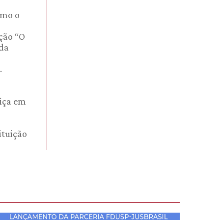
omo o
eção “O
 da
.
tiça em
ituição