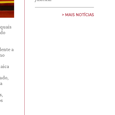
> MAIS NOTÍCIAS
 quais
 do
lente a
ano
daica
ado,
ra
s,
os