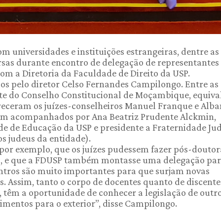
m universidades e instituições estrangeiras, dentre as
sas durante encontro de delegação de representantes
om a Diretoria da Faculdade de Direito da USP.
idos pelo diretor Celso Fernandes Campilongo. Entre as
nte do Conselho Constitucional de Moçambique, equiva
eceram os juízes-conselheiros Manuel Franque e Alb
Foram acompanhados por Ana Beatriz Prudente Alckmin,
 de Educação da USP e presidente a Fraternidade Ju
os judeus da entidade).
por exemplo, que os juízes pudessem fazer pós-doutor
os, e que a FDUSP também montasse uma delegação pa
ntros são muito importantes para que surjam novas
s. Assim, tanto o corpo de docentes quanto de discente
têm a oportunidade de conhecer a legislação de outr
cimentos para o exterior”, disse Campilongo.