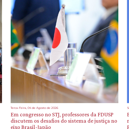
Terca-Feira, 04 de Agosto de 2026
S
Em congresso no STJ, professores da FDUSP
discutem os desafios do sistema de justiça no
eixo Brasil-Japão