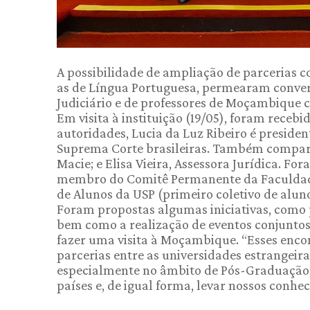
A possibilidade de ampliação de parcerias co
as de Língua Portuguesa, permearam conver
Judiciário e de professores de Moçambique c
Em visita à instituição (19/05), foram receb
autoridades, Lucia da Luz Ribeiro é preside
Suprema Corte brasileiras. Também compar
Macie; e Elisa Vieira, Assessora Jurídica. 
membro do Comitê Permanente da Faculdade
de Alunos da USP (primeiro coletivo de alun
Foram propostas algumas iniciativas, como 
bem como a realização de eventos conjunt
fazer uma visita à Moçambique. “Esses enco
parcerias entre as universidades estrangeira
especialmente no âmbito de Pós-Graduação, 
países e, de igual forma, levar nossos conhe