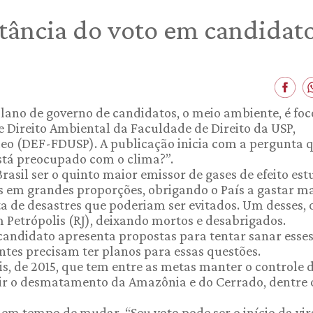
rtância do voto em candida
lano de governo de candidatos, o meio ambiente, é foc
e Direito Ambiental da Faculdade de Direito da USP,
eo (DEF-FDUSP). A publicação inicia com a pergunta 
 está preocupado com o clima?”.
rasil ser o quinto maior emissor de gases de efeito estu
em grandes proporções, obrigando o País a gastar ma
ta de desastres que poderiam ser evitados. Um desses, 
 Petrópolis (RJ), deixando mortos e desabrigados.
 candidato apresenta propostas para tentar sanar esse
tes precisam ter planos para essas questões.
ris, de 2015, que tem entre as metas manter o controle 
zir o desmatamento da Amazônia e do Cerrado, dentre 
 em tempo de mudar. “Seu voto pode ser o início da vir