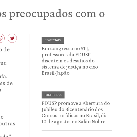
tos preocupados com o
ESPECIAIS
Em congresso no STJ,
o de
professores da FDUSP
discutem os desafios do
que
sistema de justiça no eixo
Brasil-Japão
fa.
is de
o
DIRETORIA
s
FDUSP promove a Abertura do
Jubileu do Bicentenário dos
Cursos Jurídicos no Brasil, dia
do
10 de agosto, no Salão Nobre
outras
ada”,