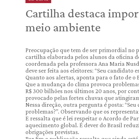
Cartilha destaca impo
meio ambiente
Preocupação que tem de ser primordial no p
cartilha elaborada pelos alunos da oficina d
coordenada pela professora Ana Maria Nusd
deve ser feita aos eleitores: “Seu candidato
Quanto aos alertas, aponta para o fato de o B
Que a mudança do clima provoca problemas 
R$ 300 bilhões nos últimos 20 anos, por con
provocado pelas fortes chuvas que atingiram
Nessa direção, outra pergunta é posta: “Seu
problemas?”. Observando que os representan
E ressalta que é lei respeitar o Acordo de Pa
aquecimento global. É dever do Brasil redu
obrigações previstas.
Por fim a publicação ressalta que ainda está