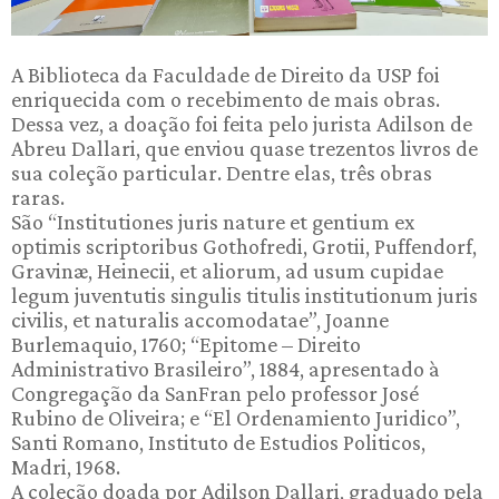
A Biblioteca da Faculdade de Direito da USP foi
enriquecida com o recebimento de mais obras.
Dessa vez, a doação foi feita pelo jurista Adilson de
Abreu Dallari, que enviou quase trezentos livros de
sua coleção particular. Dentre elas, três obras
raras.
São “Institutiones juris nature et gentium ex
optimis scriptoribus Gothofredi, Grotii, Puffendorf,
Gravinæ, Heinecii, et aliorum, ad usum cupidae
legum juventutis singulis titulis institutionum juris
civilis, et naturalis accomodatae”, Joanne
Burlemaquio, 1760; “Epitome – Direito
Administrativo Brasileiro”, 1884, apresentado à
Congregação da SanFran pelo professor José
Rubino de Oliveira; e “El Ordenamiento Juridico”,
Santi Romano, Instituto de Estudios Politicos,
Madri, 1968.
A coleção doada por Adilson Dallari, graduado pela