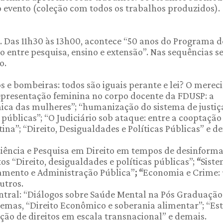
 evento (coleção com todos os trabalhos produzidos).
0. Das 11h30 às 13h00, acontece “50 anos do Programa d
 entre pesquisa, ensino e extensão”. Nas sequências s
o.
 e bombeiras: todos são iguais perante e lei? O mere
representação feminina no corpo docente da FDUSP: a
ica das mulheres”; “humanização do sistema de justiç
úblicas”; “O Judiciário sob ataque: entre a cooptação 
na”; “Direito, Desigualdades e Políticas Públicas” e d
iência e Pesquisa em Direito em tempos de desinforma
s “Direito, desigualdades e políticas públicas”;
“
Sist
amento e Administração Pública”
; “
Economia e Crime:
utros.
tral: “Diálogos sobre Saúde Mental na Pós Graduação
emas, “Direito Econômico e soberania alimentar”; “Es
ão de direitos em escala transnacional” e demais.