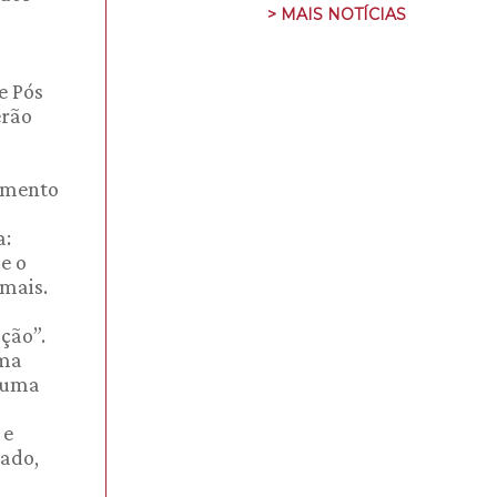
> MAIS NOTÍCIAS
e Pós
erão
cimento
a:
e o
emais.
ção”.
ema
 uma
 e
tado,