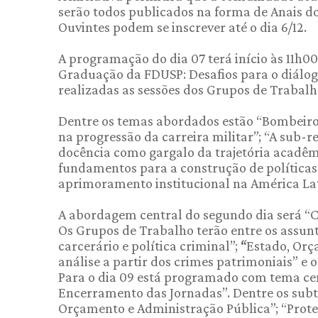
serão todos publicados na forma de Anais do
Ouvintes podem se inscrever até o dia 6/12.
A programação do dia 07 terá início às 11h0
Graduação da FDUSP: Desafios para o diálogo
realizadas as sessões dos Grupos de Trabalh
Dentre os temas abordados estão “Bombeiros
na progressão da carreira militar”; “A sub-
docência como gargalo da trajetória acadêm
fundamentos para a construção de políticas p
aprimoramento institucional na América Lati
A abordagem central do segundo dia será “C
Os Grupos de Trabalho terão entre os assunto
carcerário e política criminal”;
“
Estado, Orç
análise a partir dos crimes patrimoniais” e o
Para o dia 09 está programado com tema cen
Encerramento das Jornadas”. Dentre os subt
Orçamento e Administração Pública”; “Proteç