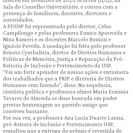
faleceu em setembro de 2023, ocorreu (11/12), na
Sala do Conselho Universitário, e contou com a
presença de familiares, docentes, diretores e
autoridades.
A FDUSP foi representada pelo diretor, Celso
Campilongo e pelas professora Eunice Aparecida e
Nina Ranieri e os docentes Marcelo Bonizzi e
Ignácio Poveda. A saudação foi feita pelo professor
Renato Cymbalista, diretor de Direitos Humanos e
Políticas de Memória, Justiça e Reparação da Pró-
Reitoria de Inclusão e Pertencimento da USP.
“Foi um forte apoiador de nossas ações e entusiasta
dos trabalhados que a PRIP e diretoria de Direitos
Humanos vem fazendo”, disse. Na sequência,
cientista política e professora sênior Maria Erminia
Tavares de Almeida se disse honrada em poder
prestar homenagem ao querido amigo que
conviveu bastante.
Por sua vez, a professora Ana Lucia Duarte Lanna,
pró-Reitora de Inclusão e Pertencimento USP
,
ressaltou que a entrega do prêmio é revestida
de