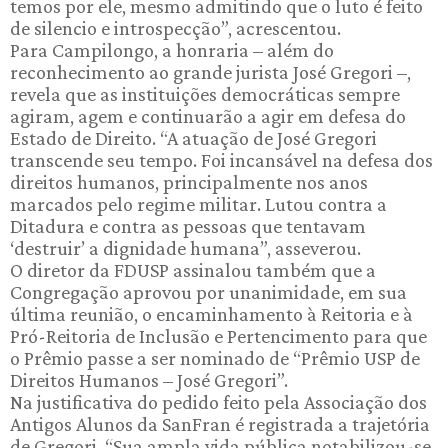
temos por ele, mesmo admitindo que o luto é feito
de silencio e introspecção”, acrescentou.
Para Campilongo, a honraria – além do
reconhecimento ao grande jurista José Gregori –,
revela que as instituições democráticas sempre
agiram, agem e continuarão a agir em defesa do
Estado de Direito. “A atuação de José Gregori
transcende seu tempo. Foi incansável na defesa dos
direitos humanos, principalmente nos anos
marcados pelo regime militar. Lutou contra a
Ditadura e contra as pessoas que tentavam
‘destruir’ a dignidade humana”, asseverou.
O diretor da FDUSP assinalou também que a
Congregação aprovou por unanimidade, em sua
última reunião, o encaminhamento à Reitoria e à
Pró-Reitoria de Inclusão e Pertencimento para que
o Prêmio passe a ser nominado de “Prêmio USP de
Direitos Humanos – José Gregori”.
Na justificativa do pedido feito pela Associação dos
Antigos Alunos da SanFran é registrada a trajetória
de Gregori. “Sua ampla vida pública notabilizou-se