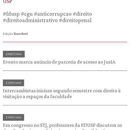
USP
#fdusp #cgu #anticorrupcao #direito
#direitoadministrativo #direitopenal
Edição:
Kaco Bovi
DIRETORIA
Evento marca anúncio de parceria de acesso ao JusIA
ESPECIAIS
Intercambistas iniciam segundo semestre com direito à
visitação a espaços da faculdade
ESPECIAIS
Em congresso no STJ, professores da FDUSP discutem os