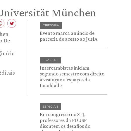
-Universität München
DIRETORIA
Evento marca anúncio de
hen,
parceria de acesso ao JusIA
o De
início
ESPECIAIS
Intercambistas iniciam
Editais
segundo semestre com direito
à visitação a espaços da
faculdade
ESPECIAIS
Em congresso no STJ,
professores da FDUSP
discutem os desafios do