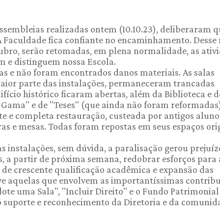
ssembleias realizadas ontem (10.10.23), deliberaram 
 A Faculdade fica confiante no encaminhamento. Desse
tubro, serão retomadas, em plena normalidade, as ativ
am e distinguem nossa Escola.
as e não foram encontrados danos materiais. As salas
aior parte das instalações, permaneceram trancadas
ifício histórico ficaram abertas, além da Biblioteca e d
z Gama" e de "Teses" (que ainda não foram reformadas)
te e completa restauração, custeada por antigos aluno
as e mesas. Todas foram repostas em seus espaços orig
s instalações, sem dúvida, a paralisação gerou prejuíz
, a partir de próxima semana, redobrar esforços para 
so de crescente qualificação acadêmica e expansão das
ive aquelas que envolvem as importantíssimas contrib
te uma Sala", "Incluir Direito" e o Fundo Patrimonial
o suporte e reconhecimento da Diretoria e da comunid