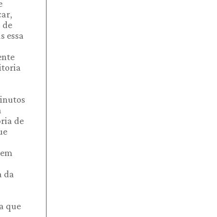
e
ar,
 de
s essa
ente
itoria
minutos
a
ria de
ue
sem
a da
a que