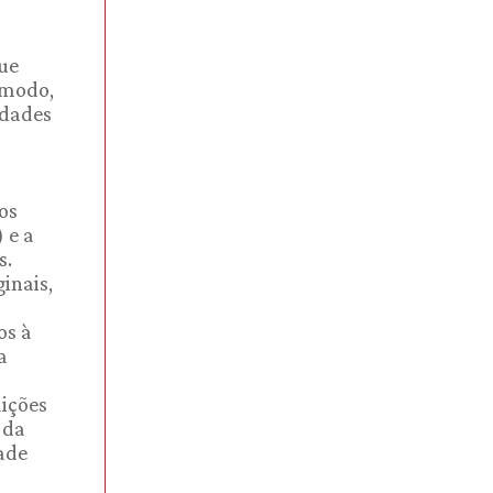
que
 modo,
idades
os
 e a
s.
inais,
os à
a
uições
 da
ade