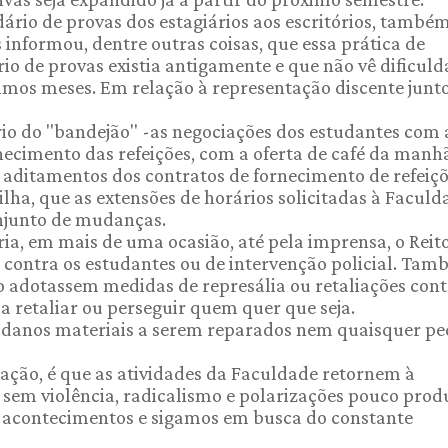
rio de provas dos estagiários aos escritórios, també
 informou, dentre outras coisas, que essa prática de
ário de provas existia antigamente e que não vê dificul
mos meses. Em relação à representação discente junto
rio do "bandejão" -as negociações dos estudantes com 
ecimento das refeições, com a oferta de café da manh
e aditamentos dos contratos de fornecimento de refeiç
lha, que as extensões de horários solicitadas à Faculd
onjunto de mudanças.
ia, em mais de uma ocasião, até pela imprensa, o Reit
co contra os estudantes ou de intervenção policial. Ta
 adotassem medidas de represália ou retaliações cont
a retaliar ou perseguir quem quer que seja.
 danos materiais a serem reparados nem quaisquer pe
sação, é que as atividades da Faculdade retornem à
sem violência, radicalismo e polarizações pouco prod
s acontecimentos e sigamos em busca do constante