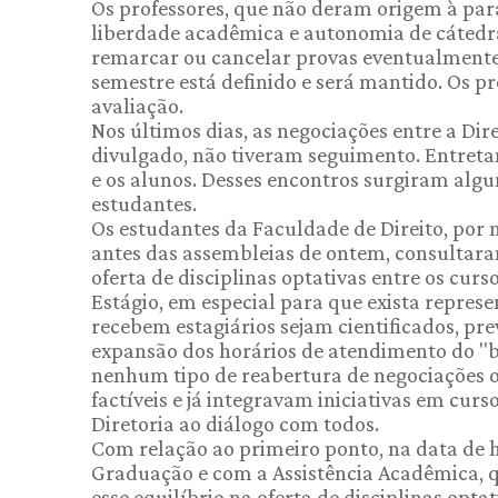
Os professores, que não deram origem à paral
liberdade acadêmica e autonomia de cátedra
remarcar ou cancelar provas eventualmente p
semestre está definido e será mantido. Os p
avaliação.
Nos últimos dias, as negociações entre a D
divulgado, não tiveram seguimento. Entreta
e os alunos. Desses encontros surgiram alg
estudantes.
Os estudantes da Faculdade de Direito, por 
antes das assembleias de ontem, consultaram 
oferta de disciplinas optativas entre os cur
Estágio, em especial para que exista represe
recebem estagiários sejam cientificados, prev
expansão dos horários de atendimento do "
nenhum tipo de reabertura de negociações o
factíveis e já integravam iniciativas em cu
Diretoria ao diálogo com todos.
Com relação ao primeiro ponto, na data de
Graduação e com a Assistência Acadêmica, 
esse equilíbrio na oferta de disciplinas opta