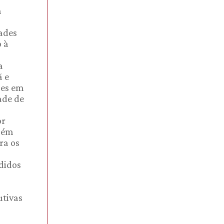
m
dades
 à
a
ã e
ões em
ade de
or
mbém
ra os
didos
utivas