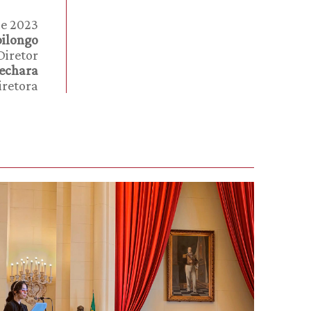
de 2023
ilongo
Diretor
Bechara
iretora