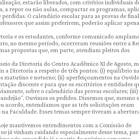
isação, estarão liberados, com critérios individuais d
, a repor ou não aulas, compactar os programas, aplic
erdidas. O calendário escolar para as provas de final
rofessores que assim preferirem, poderão aplicar apena
iretoria e os estudantes, conforme comunicado amplam
nto, no mesmo período, ocorreram reuniões entre a Re
umas propostas que, em parte, atendiam pleitos dos
meio da Diretoria do Centro Acadêmico XI de Agosto, 
a Diretoria a respeito de três pontos: (i) equilíbrio n
sos matutino e noturno; (ii) aperfeiçoamentos na Ouvido
ntação discente e para que os escritórios e entidades q
iamente, sobre o calendário das provas escolares; (iii)
bandejão". Ouvimos os pedidos. Dissemos que, mesmo 
u acordo, entendíamos que as três solicitações eram
rso na Faculdade. Esses temas sempre tiveram a abertur
 hoje mantivemos entendimentos com a Comissão de
que já vinham cuidando especialmente desse tema, par
tivas seja expandido já a partir do próximo semestre.