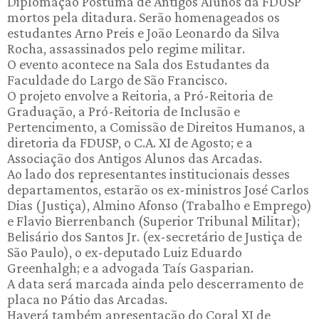
Diplomação Póstuma de Antigos Alunos da FDUSP
mortos pela ditadura. Serão homenageados os
estudantes Arno Preis e João Leonardo da Silva
Rocha, assassinados pelo regime militar.
O evento acontece na Sala dos Estudantes da
Faculdade do Largo de São Francisco.
O projeto envolve a Reitoria, a Pró-Reitoria de
Graduação, a Pró-Reitoria de Inclusão e
Pertencimento, a Comissão de Direitos Humanos, a
diretoria da FDUSP, o C.A. XI de Agosto; e a
Associação dos Antigos Alunos das Arcadas.
Ao lado dos representantes institucionais desses
departamentos, estarão os ex-ministros José Carlos
Dias (Justiça), Almino Afonso (Trabalho e Emprego)
e Flavio Bierrenbanch (Superior Tribunal Militar);
Belisário dos Santos Jr. (ex-secretário de Justiça de
São Paulo), o ex-deputado Luiz Eduardo
Greenhalgh; e a advogada Taís Gasparian.
A data será marcada ainda pelo descerramento de
placa no Pátio das Arcadas.
Haverá também apresentação do Coral XI de