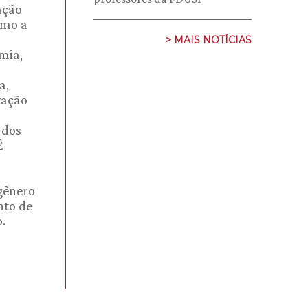
ação
omo a
> MAIS NOTÍCIAS
mia,
a,
vação
 dos
É
a
 gênero
nto de
.