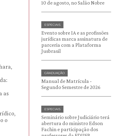
10 de agosto, no Salão Nobre
ESPECIAIS
Evento sobre IA e as profissões
jurídicas marca assinatura de
parceria com a Plataforma
Jusbrasil
chara,
GRADUAÇÃO
da:
Manual de Matrícula -
Segundo Semestre de 2026
a as
ESPECIAIS
rídico,
Seminário sobre Judiciário terá
o o
abertura do ministro Edson
Fachin e participação dos
professores da FDUSP