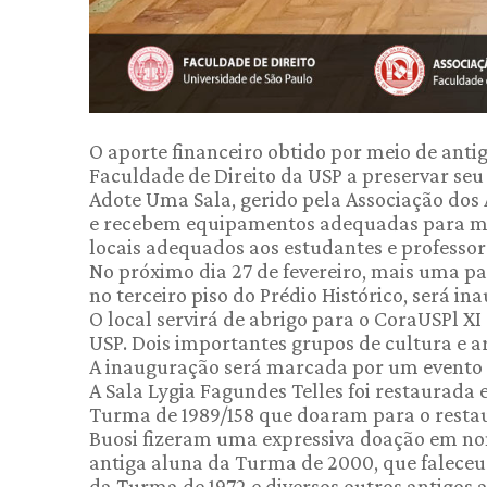
O aporte financeiro obtido por meio de antig
Faculdade de Direito da USP a preservar seu
Adote Uma Sala, gerido pela Associação dos 
e recebem equipamentos adequadas para ma
locais adequados aos estudantes e professor
No próximo dia 27 de fevereiro, mais uma par
no terceiro piso do Prédio Histórico, será i
O local servirá de abrigo para o CoraUSPl XI
USP. Dois importantes grupos de cultura e ar
A inauguração será marcada por um evento e
A Sala Lygia Fagundes Telles foi restaurada
Turma de 1989/158 que doaram para o restau
Buosi fizeram uma expressiva doação em no
antiga aluna da Turma de 2000, que faleceu 
da Turma de 1972 e diversos outros antigos