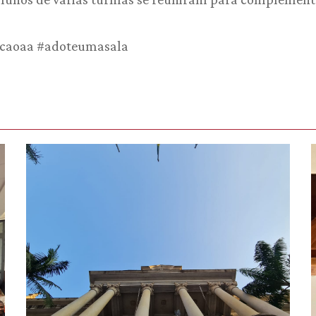
iacaoaa #adoteumasala