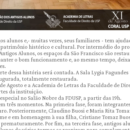
os alunos e,- muitas vezes, seus familiares - tem ajuda
 patrimônio histórico e cultural. Por intermédio do p
Antigos Alunos, os espaços da São Francisco são resta
nter o bom funcionamento e, ao mesmo tempo, deixa
es.
te dessa história será contada. A Sala Lygia Fagundes 
naugurada, totalmente restaurada.
 de Agosto e a Academia de Letras da Faculdade de Dir
tes da instituição.
special no Salão Nobre da FDUSP, a partir das 19h.
 em três momentos. Na primeira fase, foram integrante
ro. Posteriormente, Claudino Buosi e Maria Rita Toma
me e em homenagem à sua filha, Cristiane Tomaz Buos
prematuramente. Por fim, na terceira fase, antigos al
 alunos de várias turmas se reuniram para complement