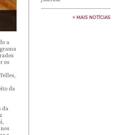
> MAIS NOTÍCIAS
do a
rograma
urados
r os
Telles,
eito da
s da
z
i,
unos
ar a