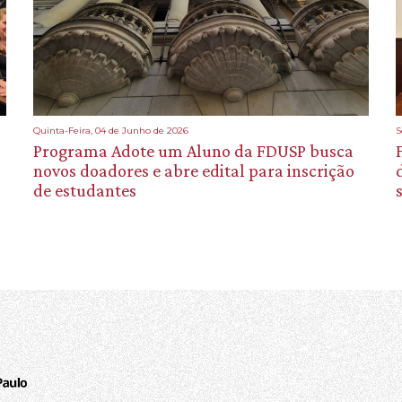
Quinta-Feira, 04 de Junho de 2026
S
Programa Adote um Aluno da FDUSP busca
novos doadores e abre edital para inscrição
de estudantes