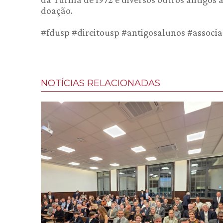
doação.
#fdusp #direitousp #antigosalunos #assoc
NOTÍCIAS RELACIONADAS