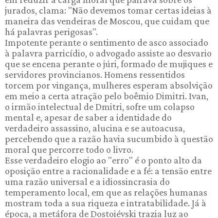
jurados, clama: "Não devemos tomar certas ideias à
maneira das vendeiras de Moscou, que cuidam que
há palavras perigosas".
Impotente perante o sentimento de asco associado
à palavra parricídio, o advogado assiste ao desvario
que se encena perante o júri, formado de mujiques e
servidores provincianos. Homens ressentidos
torcem por vingança, mulheres esperam absolvição
em meio a certa atração pelo boêmio Dimitri. Ivan,
o irmão intelectual de Dmitri, sofre um colapso
mental e, apesar de saber a identidade do
verdadeiro assassino, alucina e se autoacusa,
percebendo que a razão havia sucumbido à questão
moral que percorre todo o livro.
Esse verdadeiro elogio ao "erro" é o ponto alto da
oposição entre a racionalidade e a fé: a tensão entre
uma razão universal e a idiossincrasia do
temperamento local, em que as relações humanas
mostram toda a sua riqueza e intratabilidade. Já à
época, a metáfora de Dostoiévski trazia luz ao