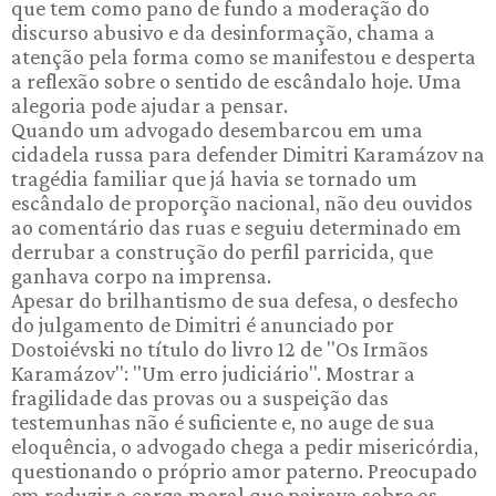
que tem como pano de fundo a moderação do
discurso abusivo e da desinformação, chama a
atenção pela forma como se manifestou e desperta
a reflexão sobre o sentido de escândalo hoje. Uma
alegoria pode ajudar a pensar.
Quando um advogado desembarcou em uma
cidadela russa para defender Dimitri Karamázov na
tragédia familiar que já havia se tornado um
escândalo de proporção nacional, não deu ouvidos
ao comentário das ruas e seguiu determinado em
derrubar a construção do perfil parricida, que
ganhava corpo na imprensa.
Apesar do brilhantismo de sua defesa, o desfecho
do julgamento de Dimitri é anunciado por
Dostoiévski no título do livro 12 de "Os Irmãos
Karamázov": "Um erro judiciário". Mostrar a
fragilidade das provas ou a suspeição das
testemunhas não é suficiente e, no auge de sua
eloquência, o advogado chega a pedir misericórdia,
questionando o próprio amor paterno. Preocupado
em reduzir a carga moral que pairava sobre os