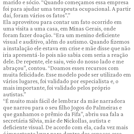
marido e sócio. “Quando começamos essa empresa
foi para ajudar uma terapeuta ocupacional. A partir
daí, foram vários os fatos”.”
Ela aproveitou para contar um fato ocorrido em
uma visita a uma casa, em Minas Gerais, onde
foram fazer doação. “Era um menino deficiente
visual e auditivo, além do autismo. Quando fizemos
a instalação ele estava em crise e mãe disse que não
iria apresentá-lo pois não sabia com seria a reação
dele. De repente, ele saiu, veio do nosso lado e me
abraçou”, contou. “Doamos esses recursos com
muita felicidade. Esse modelo pode ser utilizado em
vários lugares, foi validado por especialista e, o
mais importante, foi validado pelos próprio
autistas.”
“É muito mais fácil de lembrar da mãe narradora
que narrou para o seu filho Jogos do Palmeiras e
que ganhamos o prêmio da Fifa”, abriu sua fala a
secretária Silvia, mãe de Nickollas, autista e
deficiente visual. De acordo com ela, cada vez mais
é importante levar para dentro dos espaços essa