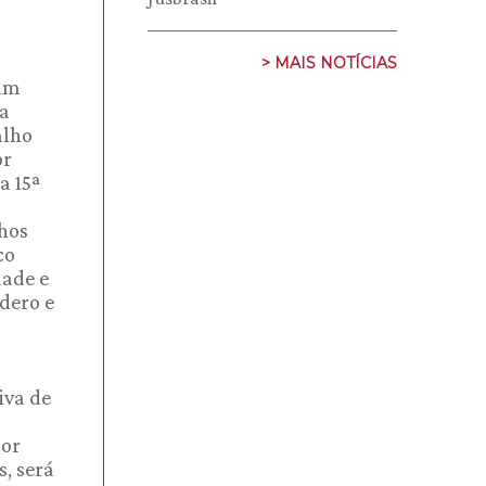
s
> MAIS NOTÍCIAS
iam
ua
alho
or
a 15ª
lhos
co
dade e
rdero e
iva de
por
, será