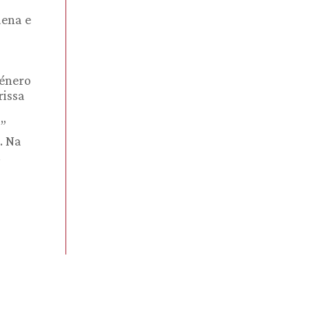
uena e
género
rissa
o”
. Na
.