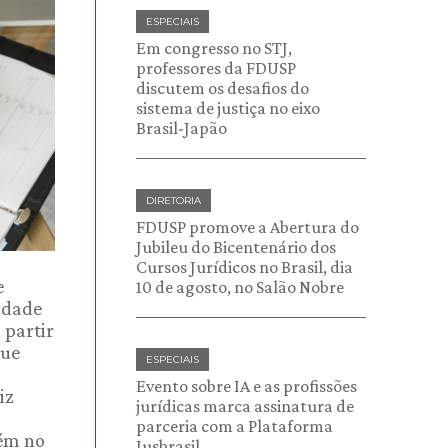
ESPECIAIS
Em congresso no STJ,
professores da FDUSP
discutem os desafios do
sistema de justiça no eixo
Brasil-Japão
DIRETORIA
FDUSP promove a Abertura do
Jubileu do Bicentenário dos
Cursos Jurídicos no Brasil, dia
e
10 de agosto, no Salão Nobre
uldade
 partir
que
ESPECIAIS
Evento sobre IA e as profissões
iz
jurídicas marca assinatura de
parceria com a Plataforma
bém no
Jusbrasil