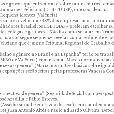
e as agruras que enfrentam e sobre tantos outros tema
 Guimarães Feliciano (DTB-FDUSP), que coordena os
 Requena Montes (Valência).
recente revelou que 38% das empresas não contratar
lhadores brasileiros LGBTQIAP+ preferem escolher s
dos colegas e gestores. “Não há como se falar em ‘trab
o, não consegue sequer se revelar como realmente é, p
eliciano que é juiz no Tribunal Regional do Trabalho d
abalho e gênero no Brasil e na Espanha” terão os traba
 (13h30 de Valência) com o tema “Marco normativo basi
e sexo o género” (Marco normativo básico sobre igual
 exposições serão feitas pelas professoras Vanessa Co
erspectiva de género” (Seguridade Social com perspect
osé Aradilla e Fábio Esteves.
” (Assédio sexual e em razão de sexo) será coordenada 
es Juan Antonio Altés e Paulo Eduardo Oliveira. Depois