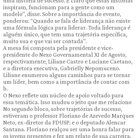
uma história de sucesso. É claro que essas histórias
inspiram, funcionam para a gente como um
modelo”, disse. Sobre a importância do evento,
ponderou: “Quando se fala de liderança não existe
uma fórmula lógica para liderar. Toda liderança é
alguém único, que tem uma trajetória específica,
muito sua e que vai ser contada”.
A mesa foi composta pela presidente e vice-
presidente do Nexo Governamental XI de Agosto,
respectivamente, Liliane Castro e Luciane Caetano,
e a diretora executiva, Gabrielly Nepomuceno.
Liliane enumerou alguns caminhos para se tornar
um líder, bem como a importância de contar com
b.
O Nexo reflete um núcleo de apoio voltado para
essa temática. Isso mudou o jeito que me relaciono
No segundo bloco, sobre trajetórias de sucesso,
estiveram o professor Floriano de Azevedo Marques
Neto, ex-diretor da FDUSP; e o deputado Alencar
Santana. Floriano realçou ser uma honra falar para
os jovens presentes e fez um relato de sua carreira.