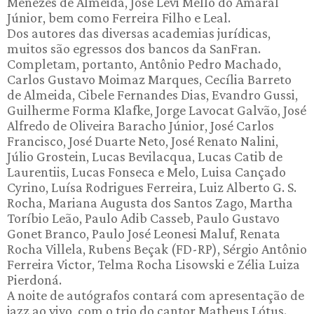
Menezes de Almeida, José Levi Mello do Amaral
Júnior, bem como Ferreira Filho e Leal.
Dos autores das diversas academias jurídicas,
muitos são egressos dos bancos da SanFran.
Completam, portanto, Antônio Pedro Machado,
Carlos Gustavo Moimaz Marques, Cecília Barreto
de Almeida, Cibele Fernandes Dias, Evandro Gussi,
Guilherme Forma Klafke, Jorge Lavocat Galvão, José
Alfredo de Oliveira Baracho Júnior, José Carlos
Francisco, José Duarte Neto, José Renato Nalini,
Júlio Grostein, Lucas Bevilacqua, Lucas Catib de
Laurentiis, Lucas Fonseca e Melo, Luisa Cançado
Cyrino, Luísa Rodrigues Ferreira, Luiz Alberto G. S.
Rocha, Mariana Augusta dos Santos Zago, Martha
Toríbio Leão, Paulo Adib Casseb, Paulo Gustavo
Gonet Branco, Paulo José Leonesi Maluf, Renata
Rocha Villela, Rubens Beçak (FD-RP), Sérgio Antônio
Ferreira Victor, Telma Rocha Lisowski e Zélia Luiza
Pierdoná.
A noite de autógrafos contará com apresentação de
jazz ao vivo, com o trio do cantor Matheus Lótus.