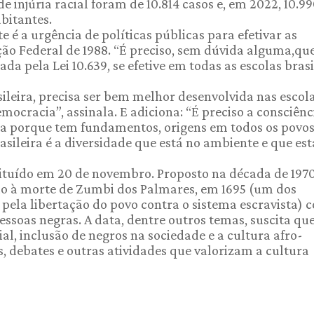
e injúria racial foram de 10.814 casos e, em 2022, 10.99
bitantes.
é a urgência de políticas públicas para efetivar as
ção Federal de 1988. “É preciso, sem dúvida alguma,que
da pela Lei 10.639, se efetive em todas as escolas brasi
asileira, precisa ser bem melhor desenvolvida nas escola
ocracia”, assinala. E adiciona: “É preciso a consciên
rica porque tem fundamentos, origens em todos os povo
sileira é a diversidade que está no ambiente e que est
stituído em 20 de novembro. Proposto na década de 197
ído à morte de Zumbi dos Palmares, em 1695 (um dos
u pela libertação do povo contra o sistema escravista) 
essoas negras. A data, dentre outros temas, suscita qu
al, inclusão de negros na sociedade e a cultura afro-
, debates e outras atividades que valorizam a cultura