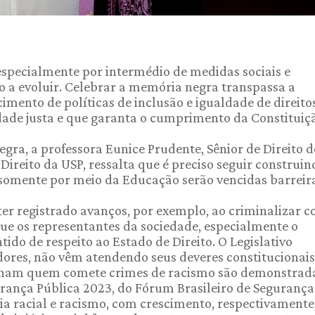
especialmente por intermédio de medidas sociais e
o a evoluir. Celebrar a memória negra transpassa a
cimento de políticas de inclusão e igualdade de direito
ade justa e que garanta o cumprimento da Constituiç
gra, a professora Eunice Prudente, Sênior de Direito d
ireito da USP, ressalta que é preciso seguir construin
 somente por meio da Educação serão vencidas barreir
a ter registrado avanços, por exemplo, ao criminalizar 
que os representantes da sociedade, especialmente o
ido de respeito ao Estado de Direito. O Legislativo
dores, não vêm atendendo seus deveres constitucionais”
unam quem comete crimes de racismo são demonstrad
urança Pública 2023, do Fórum Brasileiro de Segurança
úria racial e racismo, com crescimento, respectivamente