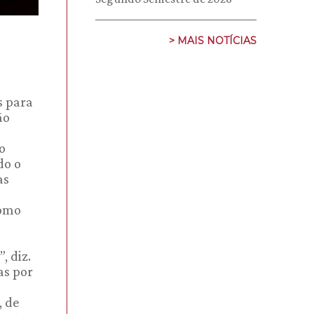
> MAIS NOTÍCIAS
s para
ão
o
do o
as
como
, diz.
as por
, de