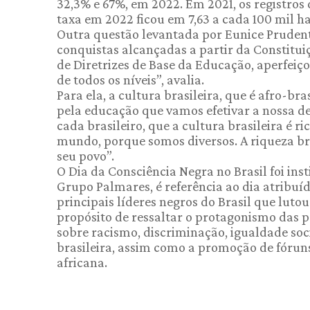
32,3% e 67%, em 2022. Em 2021, os registros d
taxa em 2022 ficou em 7,63 a cada 100 mil ha
Outra questão levantada por Eunice Prudente 
conquistas alcançadas a partir da Constitui
de Diretrizes de Base da Educação, aperfeiçoa
de todos os níveis”, avalia.
Para ela, a cultura brasileira, que é afro-br
pela educação que vamos efetivar a nossa dem
cada brasileiro, que a cultura brasileira é 
mundo, porque somos diversos. A riqueza bra
seu povo”.
O Dia da Consciência Negra no Brasil foi in
Grupo Palmares, é referência ao dia atribu
principais líderes negros do Brasil que luto
propósito de ressaltar o protagonismo das p
sobre racismo, discriminação, igualdade soci
brasileira, assim como a promoção de fóruns
africana.