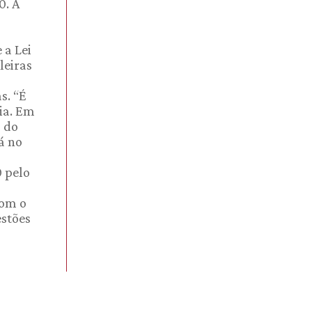
0. A
 a Lei
leiras
s. “É
cia. Em
s do
á no
0 pelo
com o
estões