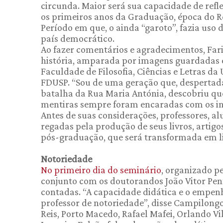
circunda. Maior será sua capacidade de refle
os primeiros anos da Graduação, época do R
Período em que, o ainda “garoto”, fazia uso 
país democrático.
Ao fazer comentários e agradecimentos, Far
história, amparada por imagens guardadas e
Faculdade de Filosofia, Ciências e Letras da 
FDUSP. “Sou de uma geração que, despertada
batalha da Rua Maria Antónia, descobriu que
mentiras sempre foram encaradas com os ins
Antes de suas considerações, professores, al
regadas pela produção de seus livros, artigos
pós-graduação, que será transformada em li
Notoriedade
No primeiro dia do seminário
, organizado p
conjunto com os doutorandos João Vitor Penn
contadas. “A capacidade didática e o empen
professor de notoriedade”, disse Campilong
Reis, Porto Macedo, Rafael Mafei, Orlando Vil