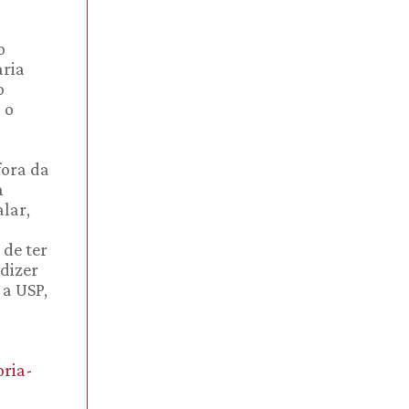
o
aria
o
 o
fora da
m
lar,
 de ter
dizer
 a USP,
oria-