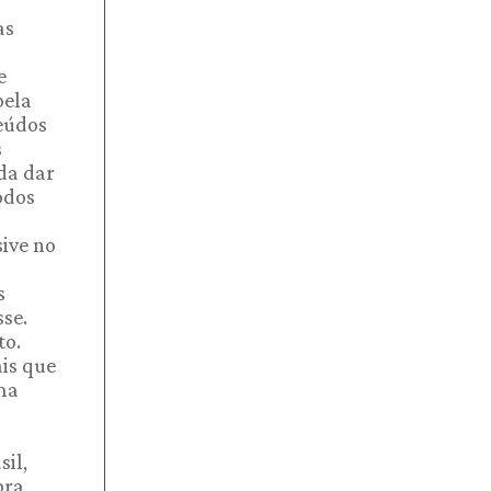
as
e
pela
teúdos
s
da dar
odos
sive no
s
sse.
to.
is que
uma
sil,
bra