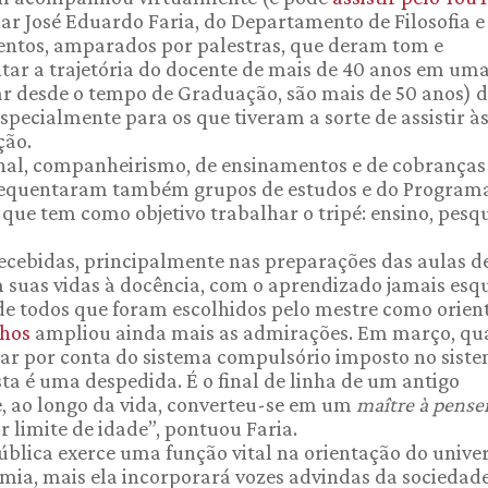
r José Eduardo Faria, do Departamento de Filosofia e
mentos, amparados por palestras, que deram tom e
tar a trajetória do docente de mais de 40 anos em um
ntar desde o tempo de Graduação, são mais de 50 anos) 
pecialmente para os que tiveram a sorte de assistir à
ção.
nal, companheirismo, de ensinamentos e de cobranças
 frequentaram também grupos de estudos e do Program
que tem como objetivo trabalhar o tripé: ensino, pesqu
recebidas, principalmente nas preparações das aulas d
uas vidas à docência, com o aprendizado jamais esqu
, de todos que foram escolhidos pelo mestre como orien
lhos
ampliou ainda mais as admirações. Em março, q
ntar por conta do sistema compulsório imposto no sist
ta é uma despedida. É o final de linha de um antigo
, ao longo da vida, converteu-se em um
maître à pense
r limite de idade”, pontuou Faria.
blica exerce uma função vital na orientação do unive
nomia, mais ela incorporará vozes advindas da sociedad