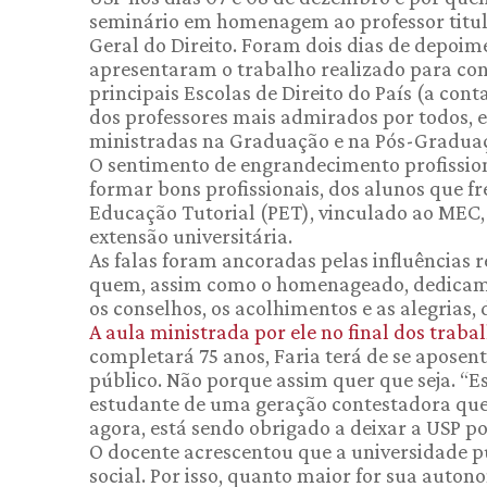
seminário em homenagem ao professor titula
Geral do Direito. Foram dois dias de depoi
apresentaram o trabalho realizado para con
principais Escolas de Direito do País (a co
dos professores mais admirados por todos, es
ministradas na Graduação e na Pós-Gradua
O sentimento de engrandecimento profissio
formar bons profissionais, dos alunos que
Educação Tutorial (PET), vinculado ao MEC, 
extensão universitária.
As falas foram ancoradas pelas influências 
quem, assim como o homenageado, dedicam s
os conselhos, os acolhimentos e as alegrias
A aula ministrada por ele no final dos traba
completará 75 anos, Faria terá de se apose
público. Não porque assim quer que seja. “Es
estudante de uma geração contestadora que
agora, está sendo obrigado a deixar a USP po
O docente acrescentou que a universidade pú
social. Por isso, quanto maior for sua auto