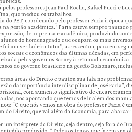
públicas.
 pelos professores Jean Paul Rocha, Rafael Pucci e Luc
ina, que mediou os trabalhos.
cia do PET, coordenado pelo professor Faria à época qu
 na gestão acadêmica. “Faria esteve sempre pautado 
e expressão, de imprensa e acadêmica, produzindo con
ns alunos do homenageado que ocupam os mais diverso
e foi um verdadeiro tutor”, acrescentou, para em segui
tos sociais e econômicos das últimas décadas, em perí
deixada pelos governos Sarney à retomada econômica
asos do governo brasileiro na gestão Bolsonaro, inclu
versas áreas do Direito e pautou sua fala nos problema
exão da importância interdisciplinar de José Faria”, di
prisional, com aumento significativo de encarceramen
 aulas, nos apontando que temos de ir além dos manua
ionou: “O que nós vemos na obra do professor Faria é 
lém do Direito, que vai além da Economia, para abarcar
um intérprete do Direito, seja dentro, seja fora do Bra
 conteúdo produzido. “Todos os temas que fazem sua o