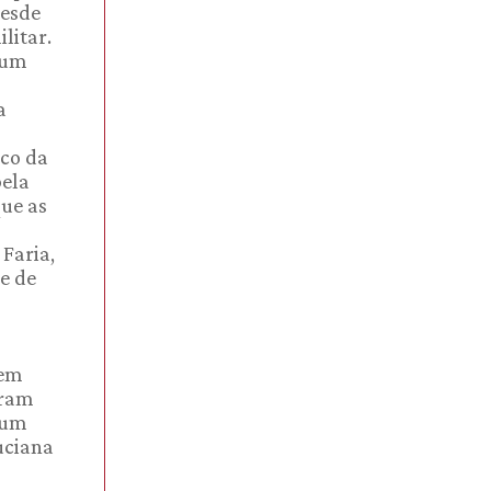
desde
litar.
r um
a
ico da
pela
que as
 Faria,
se de
 em
oram
 um
uciana