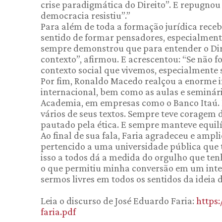
crise paradigmática do Direito”. E repugnou
democracia resistiu”.”
Para além de toda a formação jurídica recebi
sentido de formar pensadores, especialmente
sempre demonstrou que para entender o Dire
contexto”, afirmou. E acrescentou: “Se não fo
contexto social que vivemos, especialmente 
Por fim, Ronaldo Macedo realçou a enorme in
internacional, bem como as aulas e seminári
Academia, em empresas como o Banco Itaú. 
vários de seus textos. Sempre teve coragem 
pautado pela ética. E sempre manteve equilí
Ao final de sua fala, Faria agradeceu e ampl
pertencido a uma universidade pública que t
isso a todos dá a medida do orgulho que ten
o que permitiu minha conversão em um intel
sermos livres em todos os sentidos da ideia 
Leia o discurso de José Eduardo Faria:
https:
faria.pdf