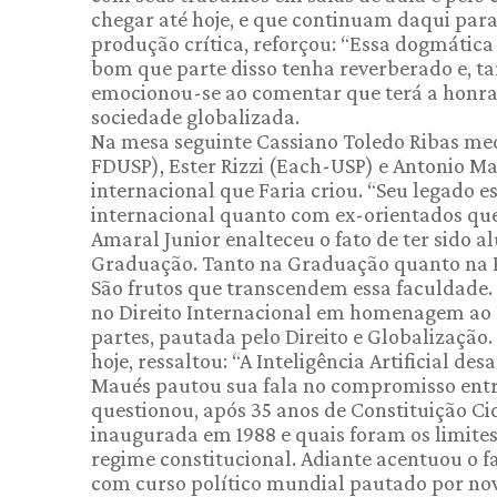
chegar até hoje, e que continuam daqui para 
produção crítica, reforçou: “Essa dogmática
bom que parte disso tenha reverberado e, tam
emocionou-se ao comentar que terá a honra de
sociedade globalizada.
Na mesa seguinte Cassiano Toledo Ribas med
FDUSP), Ester Rizzi (Each-USP) e Antonio M
internacional que Faria criou. “Seu legado
internacional quanto com ex-orientados que
Amaral Junior enalteceu o fato de ter sido a
Graduação. Tanto na Graduação quanto na 
São frutos que transcendem essa faculdade. 
no Direito Internacional em homenagem ao Fa
partes, pautada pelo Direito e Globalização
hoje, ressaltou: “A Inteligência Artificial de
Maués pautou sua fala no compromisso entre a
questionou, após 35 anos de Constituição Ci
inaugurada em 1988 e quais foram os limite
regime constitucional. Adiante acentuou o 
com curso político mundial pautado por nov