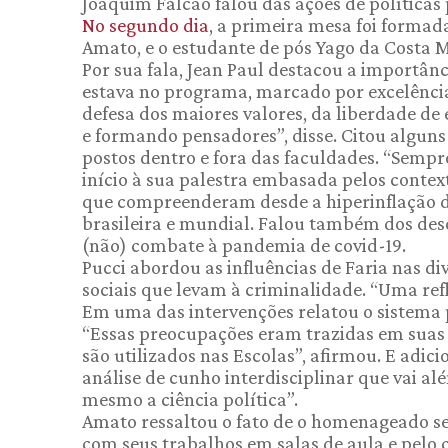
Joaquim Falcão falou das ações de políticas 
No segundo dia
, a primeira mesa foi formada
Amato, e o estudante de pós Yago da Costa M
Por sua fala, Jean Paul destacou a importân
estava no programa, marcado por excelência
defesa dos maiores valores, da liberdade d
e formando pensadores”, disse. Citou algu
postos dentro e fora das faculdades. “Sempr
início à sua palestra embasada pelos contex
que compreenderam desde a hiperinflação 
brasileira e mundial. Falou também dos desc
(não) combate à pandemia de covid-19.
Pucci abordou as influências de Faria nas di
sociais que levam à criminalidade. “Uma refl
Em uma das intervenções relatou o sistema 
“Essas preocupações eram trazidas em suas
são utilizados nas Escolas”, afirmou. E adic
análise de cunho interdisciplinar que vai a
mesmo a ciência política”.
Amato ressaltou o fato de o homenageado ser 
com seus trabalhos em salas de aula e pelo