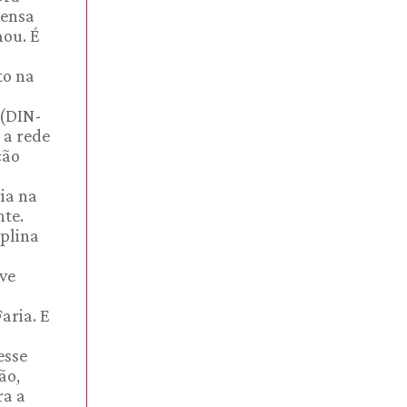
tensa
mou. É
to na
 (DIN-
 a rede
ção
ia na
te.
iplina
ive
aria. E
esse
ão,
ra a