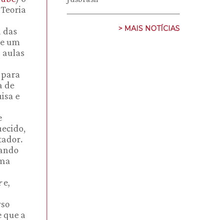
 Teoria
> MAIS NOTÍCIAS
a das
de um
s aulas
 para
a de
isa e
e
ecido,
tador.
uando
ema
r
e,
rso
e que a