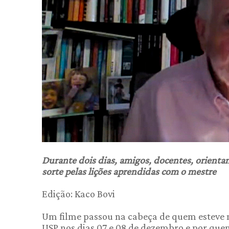
Durante dois dias, amigos, docentes, orienta
sorte pelas lições aprendidas com o mestre
Edição: Kaco Bovi
Um filme passou na cabeça de quem esteve n
USP nos dias 07 e 08 de dezembro e por q