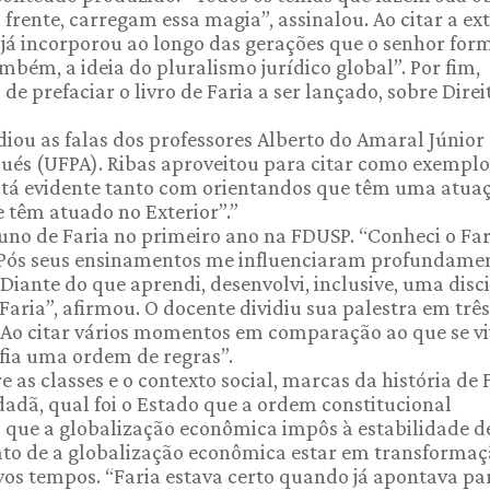
frente, carregam essa magia”, assinalou. Ao citar a ex
 já incorporou ao longo das gerações que o senhor for
bém, a ideia do pluralismo jurídico global”. Por fim,
 prefaciar o livro de Faria a ser lançado, sobre Direi
iou as falas dos professores Alberto do Amaral Júnior
aués (UFPA). Ribas aproveitou para citar como exemplo
 está evidente tanto com orientandos que têm uma atua
 têm atuado no Exterior”.”
luno de Faria no primeiro ano na FDUSP. “Conheci o Far
Pós seus ensinamentos me influenciaram profundamen
Diante do que aprendi, desenvolvi, inclusive, uma disc
ria”, afirmou. O docente dividiu sua palestra em três
. Ao citar vários momentos em comparação ao que se v
safia uma ordem de regras”.
s classes e o contexto social, marcas da história de F
dadã, qual foi o Estado que a ordem constitucional
s que a globalização econômica impôs à estabilidade d
fato de a globalização econômica estar em transformaç
os tempos. “Faria estava certo quando já apontava pa