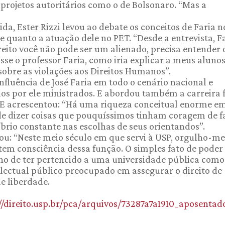
 projetos autoritários como o de Bolsonaro. “Mas a
da, Ester Rizzi levou ao debate os conceitos de Faria n
 quanto a atuação dele no PET. “Desde a entrevista, F
ito você não pode ser um alienado, precisa entender 
sse o professor Faria, como iria explicar a meus alunos
sobre as violações aos Direitos Humanos”.
fluência de José Faria em todo o cenário nacional e
os por ele ministrados. E abordou também a carreira 
E acrescentou: “Há uma riqueza conceitual enorme e
de dizer coisas que pouquíssimos tinham coragem de fa
brio constante nas escolhas de seus orientandos”.
iou: “Neste meio século em que servi à USP, orgulho-me
em consciência dessa função. O simples fato de poder 
ho de ter pertencido a uma universidade pública como
ectual público preocupado em assegurar o direito de
de liberdade.
//direito.usp.br/pca/arquivos/73287a7a1910_aposentad