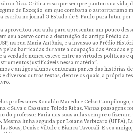
xão crítica. Crítica essa que sempre pautou sua vida, 
egime de Exceção, em que combatia o autoritarismo mi
da escrita no jornal O Estado de S. Paulo para lutar po
ia aproveitou sua aula para apresentar um pouco dess
m seu acervo como a destruição do antigo Prédio da
USP, na rua Maria Antônia, e a invasão ao Prédio Histór
 pelas barricadas durante a ocupação das Arcadas e 
 a verdade nunca esteve entre as virtudes políticas e 
trumentos justificáveis nessa matéria”.
unos e antigos alunos contaram partes das histórias de
 e diversos outros textos, dentre os quais, a própria te
vro.
elos professores Ronaldo Macedo e Celso Campilongo,
a e Silva e Cassiano Toledo Ribas. Várias passagens f
ho do professor Faria nas suas aulas sempre o fizeram
o. Mesma linha seguida por Loiane Verbicaro (UFPA), L
las Boas, Denise Viltale e Bianca Tavorali. E seu amigo,