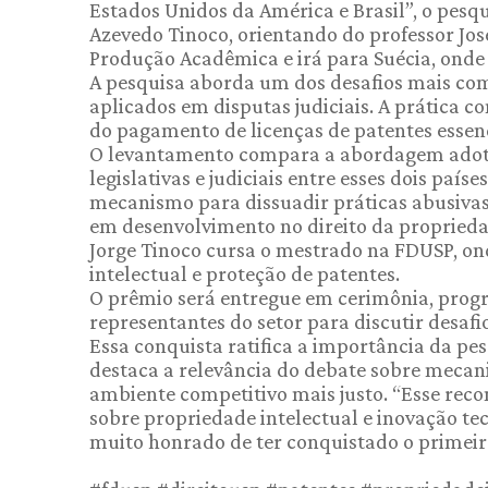
Estados Unidos da América e Brasil”, o pesq
Azevedo Tinoco, orientando do professor Jo
Produção Acadêmica e irá para Suécia, onde
A pesquisa aborda um dos desafios mais com
aplicados em disputas judiciais. A prática 
do pagamento de licenças de patentes essenc
O levantamento compara a abordagem adotad
legislativas e judiciais entre esses dois país
mecanismo para dissuadir práticas abusivas 
em desenvolvimento no direito da propriedad
Jorge Tinoco cursa o mestrado na FDUSP, on
intelectual e proteção de patentes.
O prêmio será entregue em cerimônia, progr
representantes do setor para discutir desafi
Essa conquista ratifica a importância da pe
destaca a relevância do debate sobre mecani
ambiente competitivo mais justo. “Esse reco
sobre propriedade intelectual e inovação tec
muito honrado de ter conquistado o primeiro