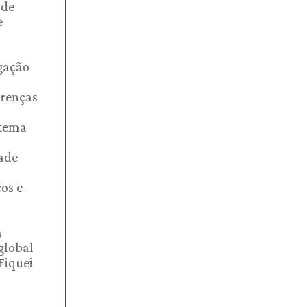
 de
e
rgação
erenças
 tema
dade
os e
m
global
Fiquei