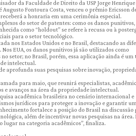
uisador da Faculdade de Direito da USP Jorge Henrique
sé Augusto Fontoura Costa, venceu o prêmio Ericsson d
 receberá a honraria em uma cerimônia especial.
plexos do setor de patentes: como os danos punitivos,
conhecida como “holdout” se refere à recusa ou à poste
iais para o setor tecnológico.
a nos Estados Unidos e no Brasil, destacando as dif
es. Nos EUA, os danos punitivos já são utilizados como
no setor; no Brasil, porém, essa aplicação ainda é um
e intelectual.
de aprofunda suas pesquisas sobre inovação, proprie
amada para maio, que reunirá especialistas, acadêmic
os e avanços na área da propriedade intelectual.
squisa acadêmica brasileira no cenário internacional e
smos jurídicos para proteger a inovação e garantir u
nhecimento fortalece a posição do Brasil na discussão 
nológica, além de incentivar novas pesquisas na área. 
 lugar na categoria acadêmicos”, finaliza.