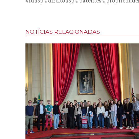
#fdusp #direitousp #patentes #propriedadei
NOTÍCIAS RELACIONADAS