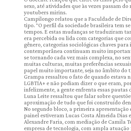
sexo, até atividades que às vezes passam do
youtubers mirins.
Campilongo relatou que a Faculdade de Direi
tipo. “O perfil da sociedade brasileira tem
tempos. E estas mudanças se traduziram tam
era percebida ou lida com categorias que 
gênero, categorias sociológicas chaves para 
contemporânea continuam muito importante
se tornando cada vez mais complexa, no sent
muitas culturas, muitas preferências sexua
papel muito importante, seja no âmbito do t
Grampa ressaltou o fato de quando estava 
LGBTIA+ e não podiam dizer o que eram, porqu
infelizmente, a gente enfrenta essas pautas
Luna Leite ressaltou que falar sobre quest
aproximação de tudo que foi construído den
No segundo bloco, a primeira apresentação cu
painel estiveram Lucas Costa Almeida Dias e
Alexandre Faria, com mediação de Camila To
empresa de tecnologia, com ampla atuação n