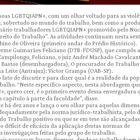
essoas LGBTQIAPN+, com um olhar voltado para as violê
de, sobretudo no mundo do trabalho, bem como a prod
inário trabalhadores LGBTQIAPN+ promovido pelo Núc
reito do Trabalho”. As atividades continuam nesta sex
Rubino de Oliveira (primeiro andar do Prédio Histórico).
herme Guimarães Feliciano (DTB-FDUSP), que compôs 
Campilongo, Feliciano, o juiz André Machado Cavalcant
a Bastos (desembargadora), O procurador do Trabalho
a Leite (Antrajuz); Victor Grampa (OAB-SP).
o fato de discutir e para dizer qual é a realidade da po
alho. “Neste específico aspecto, nesta abordagem qu
, quero crer, é o primeiro evento dessa envergadura 
m capítulo à parte da faculdade”, disse.
te há dez anos e lança o seu olhar para aquelas dimen
equadamente pela norma jurídico-trabalhista, pelo d
do Trabalho positivo ou que se em tese são alcançadas
o déficit de eficácia da aplicação destas normas de
s investigações feitas pelo grupo de trabalho.
uais passaram foram diversos, desde os trabalhadores 