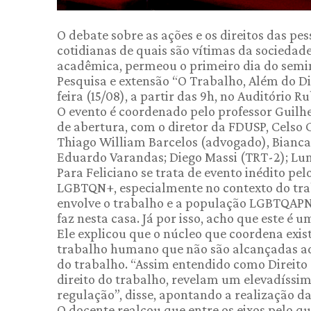
O debate sobre as ações e os direitos das p
cotidianas de quais são vítimas da socieda
acadêmica, permeou o primeiro dia do sem
Pesquisa e extensão “O Trabalho, Além do Di
feira (15/08), a partir das 9h, no Auditório 
O evento é coordenado pelo professor Guil
de abertura, com o diretor da FDUSP, Celso 
Thiago William Barcelos (advogado), Bianc
Eduardo Varandas; Diego Massi (TRT-2); Lun
Para Feliciano se trata de evento inédito pel
LGBTQN+, especialmente no contexto do trab
envolve o trabalho e a população LGBTQAPN+
faz nesta casa. Já por isso, acho que este é u
Ele explicou que o núcleo que coordena exis
trabalho humano que não são alcançadas ad
do trabalho. “Assim entendido como Direito 
direito do trabalho, revelam um elevadíssim
regulação”, disse, apontando a realização da
O docente realçou que entre os eixos pelo q