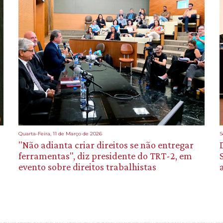
Quarta-Feira, 11 de Março de 2026
S
"Não adianta criar direitos se não entregar
ferramentas", diz presidente do TRT-2, em
evento sobre direitos trabalhistas