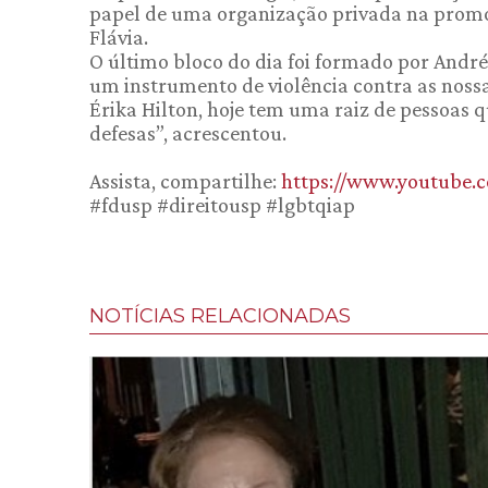
papel de uma organização privada na promoç
Flávia.
O último bloco do dia foi formado por André
um instrumento de violência contra as nossas
Érika Hilton, hoje tem uma raiz de pessoas 
defesas”, acrescentou.
Assista, compartilhe:
https://www.youtube
#fdusp #direitousp #lgbtqiap
NOTÍCIAS RELACIONADAS