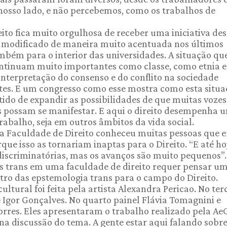
 nosso lado, e não percebemos, como os trabalhos de
to fica muito orgulhosa de receber uma iniciativa des
 se modificado de maneira muito acentuada nos últimos
bém para o interior das universidades. A situação qu
continuam muito importantes como classe, como etnia 
interpretação do consenso e do conflito na sociedade
s. E um congresso como esse mostra como esta situa
ido de expandir as possibilidades de que muitas vozes
is possam se manifestar. E aqui o direito desempenha 
rabalho, seja em outros âmbitos da vida social.
na Faculdade de Direito conheceu muitas pessoas que 
e isso as tornariam inaptas para o Direito. “E até hoj
 discriminatórias, mas os avanços são muito pequenos”.
ões trans em uma faculdade de direito requer pensar u
tro das epstemologia trans para o campo do Direito.
ltural foi feita pela artista Alexandra Pericao. No ter
 Igor Gonçalves. No quarto painel Flávia Tomagnini e
rres. Eles apresentaram o trabalho realizado pela AeC
a discussão do tema. A gente estar aqui falando sobre