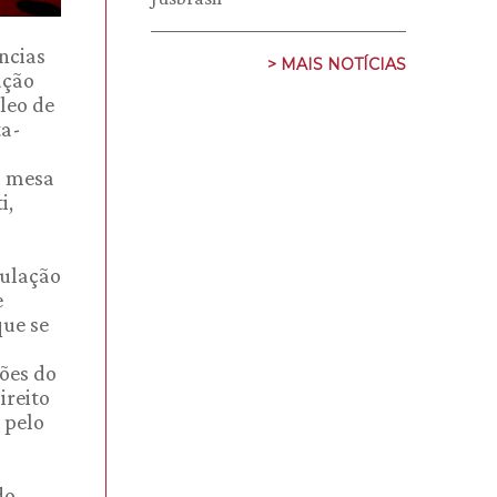
ncias
> MAIS NOTÍCIAS
ução
leo de
ta-
a mesa
i,
pulação
e
que se
sões do
ireito
 pelo
do