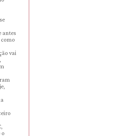
se
e antes
e como
ção vai
,
um
eram
e,
ma
ceiro
,
 o