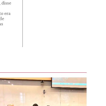
 disse
to era
 de
as