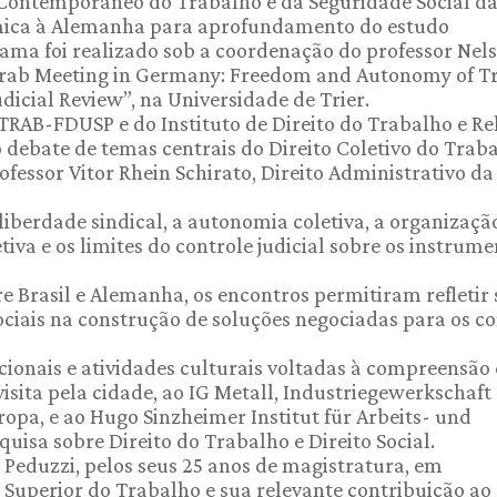
 Contemporâneo do Trabalho e da Seguridade Social d
ica à Alemanha para aprofundamento do estudo
ma foi realizado sob a coordenação do professor Nel
Trab Meeting in Germany: Freedom and Autonomy of T
udicial Review”, na Universidade de Trier.
RAB-FDUSP e do Instituto de Direito do Trabalho e Re
 debate de temas centrais do Direito Coletivo do Traba
essor Vitor Rhein Schirato, Direito Administrativo da
liberdade sindical, a autonomia coletiva, a organizaçã
etiva e os limites do controle judicial sobre os instrum
 Brasil e Alemanha, os encontros permitiram refletir
ociais na construção de soluções negociadas para os co
ucionais e atividades culturais voltadas à compreensão
visita pela cidade, ao IG Metall, Industriegewerkschaft
ropa, e ao Hugo Sinzheimer Institut für Arbeits- und
quisa sobre Direito do Trabalho e Direito Social.
eduzzi, pelos seus 25 anos de magistratura, em
 Superior do Trabalho e sua relevante contribuição ao