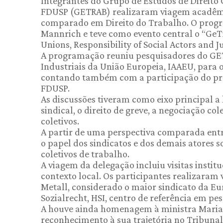
Integrantes do Grupo de Estudos de Direito
FDUSP (GETRAB) realizaram viagem acadêm
comparado em Direito do Trabalho. O progra
Mannrich e teve como evento central o “Ge
Unions, Responsibility of Social Actors and J
A programação reuniu pesquisadores do GET
Industriais da União Europeia, IAAEU, para o
contando também com a participação do prof
FDUSP.
As discussões tiveram como eixo principal a 
sindical, o direito de greve, a negociação col
coletivos.
A partir de uma perspectiva comparada entre
o papel dos sindicatos e dos demais atores s
coletivos de trabalho.
A viagem da delegação incluiu visitas instit
contexto local. Os participantes realizaram 
Metall, considerado o maior sindicato da Eu
Sozialrecht, HSI, centro de referência em pes
A houve ainda homenagem à ministra Maria P
reconhecimento à sua trajetória no Tribunal