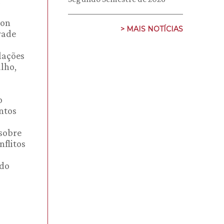
a
son
> MAIS NOTÍCIAS
rade
lações
lho,
o
entos
 sobre
nflitos
 do