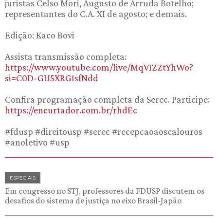
juristas Celso Mori, Augusto de Arruda Botelho;
representantes do C.A. XI de agosto; e demais.
Edição: Kaco Bovi
Assista transmissão completa:
https://www.youtube.com/live/MqVIZZtYhWo?
si=C0D-GU5XRG1sfNdd
Confira programação completa da Serec. Participe:
https://encurtador.com.br/rhdEc
#fdusp #direitousp #serec #recepcaoaoscalouros
#anoletivo #usp
ESPECIAIS
Em congresso no STJ, professores da FDUSP discutem os
desafios do sistema de justiça no eixo Brasil-Japão