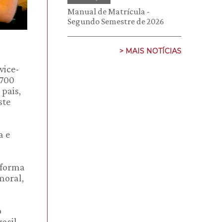
Manual de Matrícula -
Segundo Semestre de 2026
> MAIS NOTÍCIAS
vice-
 700
pais,
ste
a e
o
 forma
moral,
o
rasil