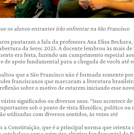
ue os alunos entrantes irão enfrentar na São Francisco
uros pautaram a fala da professora Ana Elisa Bechara, 
 abertura da Serec 2025. A docente lembrou às mais de
ento era festa, fazendo um cumprimento especial aos 
 de apoio fundamental para a chegada de vocês até e
ssaltou que a São Francisco não é formada somente por
des franciscanos que marcaram a literatura brasileir
reflexão sobre o motivo de estarem iniciando esse nov
ários significados ou diversos usos. “Isso acontece de
ortantes sob o ponto de vista filosófico, político ou 
 são utilizadas com diversos sentidos, às vezes até
m a Constituição, que é a principal norma que orienta 
a estabelece como primeiro objetivo fundamental do B