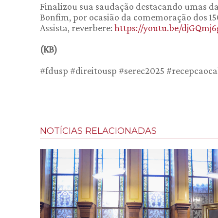
Finalizou sua saudação destacando umas das 
Bonfim, por ocasião da comemoração dos 150
Assista, reverbere:
https://youtu.be/djGQmj6
(KB)
#fdusp #direitousp #serec2025 #recepcaoca
NOTÍCIAS RELACIONADAS