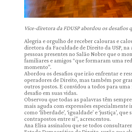
Vice-diretora da FDUSP abordou os desafios q
Alegria e orgulho de receber calouras e calo
diretora da Faculdade de Direito da USP, na
pessoas presentes no Salão Nobre que o mom
familiares e amigos “que formaram uma rede
momento”.
Abordou os desafios que irão enfrentar e re
operadores de Direito, mas também por gran
outros postos. E convidou a todos para uma 
desafio em suas vidas.
Observou que todas as palavras têm sempre v
mais aguda com expressões especialmente imp
como ‘liberdade’, ‘igualdade’ e ‘justiça’, que
contrapostos entre si”, acrescentou.
Ana Elisa assinalou que se todos consultare
Estado Democrático de Direito, verão que el