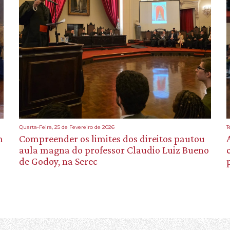
Quarta-Feira, 25 de Fevereiro de 2026
T
m
Compreender os limites dos direitos pautou
aula magna do professor Claudio Luiz Bueno
de Godoy, na Serec