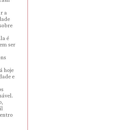
r a
idade
 sobre
la é
vem ser
ons
á hoje
idade e
os
sável.
o,
il
dentro