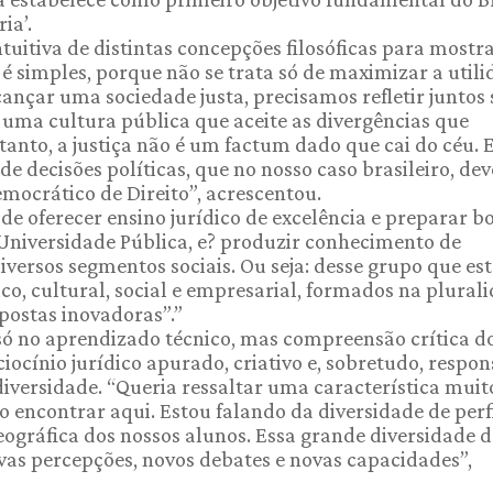
ia’.
uitiva de distintas concepções filosóficas para mostra
é simples, porque não se trata só de maximizar a util
cançar uma sociedade justa, precisamos refletir juntos
r uma cultura pública que aceite as divergências que
anto, a justiça não é um factum dado que cai do céu. E
 de decisões políticas, que no nosso caso brasileiro, de
mocrático de Direito”, acrescentou.
de oferecer ensino jurídico de excelência e preparar b
 Universidade Pública, e? produzir conhecimento de
iversos segmentos sociais. Ou seja: desse grupo que est
ico, cultural, social e empresarial, formados na plural
postas inovadoras”.”
 só no aprendizado técnico, mas compreensão crítica d
ocínio jurídico apurado, criativo e, sobretudo, respon
diversidade. “Queria ressaltar uma característica muit
encontrar aqui. Estou falando da diversidade de perf
eográfica dos nossos alunos. Essa grande diversidade 
ovas percepções, novos debates e novas capacidades”,