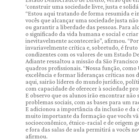
‘construir uma sociedade livre, justa e solidár
“Estou aqui tratando de forma resumida e int
vocês que alcançar uma sociedade justa não 
ou garantir a liberdade das pessoas. Para al
o significado da vida humana e social e cria
inevitavelmente acontecerão”, afirmou. “Port
invariavelmente crítica e, sobretudo, é fruto
condizentes com os valores de um Estado De
Adiante ressaltou a missão da São Francisco 
quadros profissionais. “Nossa função, como
excelência e formar lideranças críticas nos d
aqui, sairão líderes do mundo jurídico, polít
com capacidade de oferecer à sociedade pro
E observo que os alunos irão encontrar não
problemas sociais, com as bases para um raci
E adicionou a importância da inclusão e da 
muito importante da formação que vocês vão 
socioeconômico, étnico-racial e de origem g
e fora das salas de aula permitirá a vocês n
afirmou.