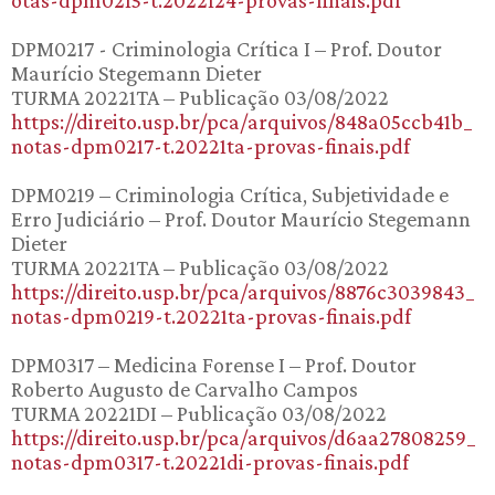
otas-dpm0215-t.2022124-provas-finais.pdf
DPM0217 - Criminologia Crítica I – Prof. Doutor
Maurício Stegemann Dieter
TURMA 20221TA – Publicação 03/08/2022
https://direito.usp.br/pca/arquivos/848a05ccb41b_
notas-dpm0217-t.20221ta-provas-finais.pdf
DPM0219 – Criminologia Crítica, Subjetividade e
Erro Judiciário – Prof. Doutor Maurício Stegemann
Dieter
TURMA 20221TA – Publicação 03/08/2022
https://direito.usp.br/pca/arquivos/8876c3039843_
notas-dpm0219-t.20221ta-provas-finais.pdf
DPM0317 – Medicina Forense I – Prof. Doutor
Roberto Augusto de Carvalho Campos
TURMA 20221DI – Publicação 03/08/2022
https://direito.usp.br/pca/arquivos/d6aa27808259_
notas-dpm0317-t.20221di-provas-finais.pdf