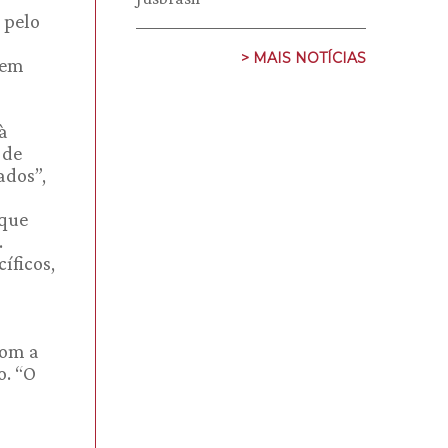
 pelo
> MAIS NOTÍCIAS
tem
à
 de
ados”,
 que
.
íficos,
com a
o. “O