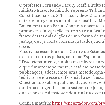
O professor Fernando Facury Scaff, Direito F
ministro Edson Fachin, do Supremo Tribunal 
Constitucionais do STF. Facury deverá tam
entre os integrantes o professor José Levi Me
Em entrevista ao Portal Conjur, o docente fa
promover a integração entre o STF e a Acade
frente desses dois órgãos é uma forma de t
Justiça, que já conta com magistrados, memb
disse.
Facury acrescentou que o Centro de Estudos
existe em outros países, como na Espanha, 
“Tradicionalmente, publicam-se livros ou r
o que é muito importante, e está em nosso fo
publicações, adotaremos uma metodologia co
teóricas, sendo esse o diferencial a ser busca
Questionado sobre qual vinculação esses en
doutrina em geral e com o sistema de Justiç
que se busca é densidade doutrinária e centr
Confira matéria:
https://encurtador.com.br