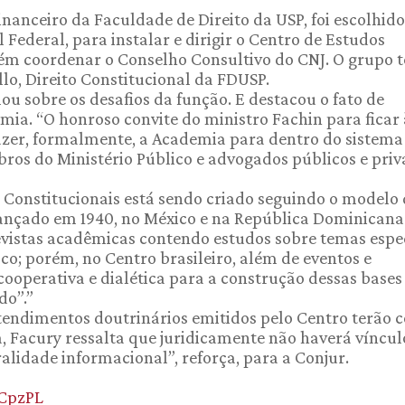
inanceiro da Faculdade de Direito da USP, foi escolhido
Federal, para instalar e dirigir o Centro de Estudos
bém coordenar o Conselho Consultivo do CNJ. O grupo 
llo, Direito Constitucional da FDUSP.
lou sobre os desafios da função. E destacou o fato de
mia. “O honroso convite do ministro Fachin para ficar 
razer, formalmente, a Academia para dentro do sistema
ros do Ministério Público e advogados públicos e priv
 Constitucionais está sendo criado seguindo o modelo
lançado em 1940, no México e na República Dominicana
evistas acadêmicas contendo estudos sobre temas espec
co; porém, no Centro brasileiro, além de eventos e
operativa e dialética para a construção dessas bases
do”.”
tendimentos doutrinários emitidos pelo Centro terão 
a, Facury ressalta que juridicamente não haverá víncul
alidade informacional”, reforça, para a Conjur.
/CpzPL