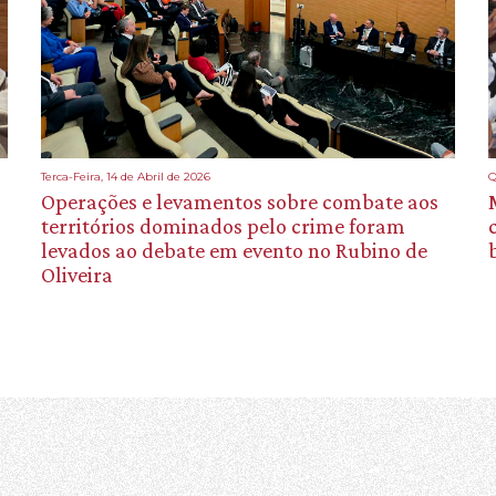
Terca-Feira, 14 de Abril de 2026
Q
Operações e levamentos sobre combate aos
territórios dominados pelo crime foram
levados ao debate em evento no Rubino de
Oliveira