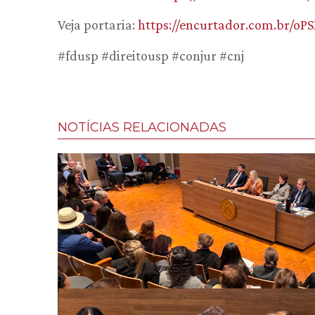
Veja portaria:
https://encurtador.com.br/oPS
#fdusp #direitousp #conjur #cnj
NOTÍCIAS RELACIONADAS